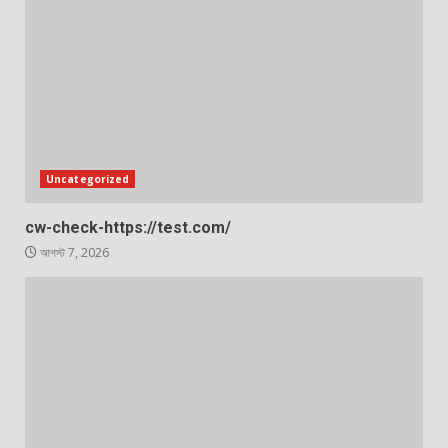
Uncategorized
cw-check-https://test.com/
আগস্ট 7, 2026