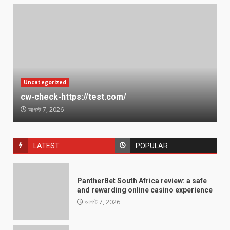
Uncategorized
cw-check-https://test.com/
আগস্ট 7, 2026
LATEST
POPULAR
PantherBet South Africa review: a safe
and rewarding online casino experience
আগস্ট 7, 2026