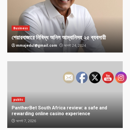
Business
শেয়ারবাজারে নিষিদ্ধ অনিল আম্বানিসহ ২৫ ব্যবসায়ী
mmajedul@gmail.com
আগস্ট 24, 2024
public
PantherBet South Africa review: a safe and
rewarding online casino experience
আগস্ট 7, 2026