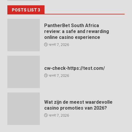
POSTS LIST 3
PantherBet South Africa
review: a safe and rewarding
online casino experience
আগস্ট 7, 2026
cw-check-https://test.com/
আগস্ট 7, 2026
Wat zijn de meest waardevolle
casino promoties van 2026?
আগস্ট 7, 2026