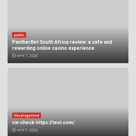
public
PantherBet South Africa review: a safe and
rewarding online casino experience
আগস্ট 7, 2026
Uncategorized
cw-check-https://test.com/
আগস্ট 7, 2026