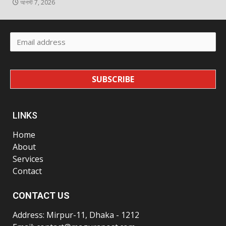
আগস্ট 7, 2026
SUBSCRIBE
LINKS
Home
About
Services
Contact
CONTACT US
Address: Mirpur-11, Dhaka - 1212