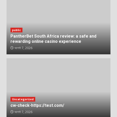
public
PantherBet South Africa review: a safe and
rewarding online casino experience
আগস্ট 7, 2026
Uncategorized
cw-check-https://test.com/
আগস্ট 7, 2026