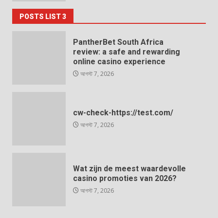
POSTS LIST 3
PantherBet South Africa
review: a safe and rewarding
online casino experience
আগস্ট 7, 2026
cw-check-https://test.com/
আগস্ট 7, 2026
Wat zijn de meest waardevolle
casino promoties van 2026?
আগস্ট 7, 2026