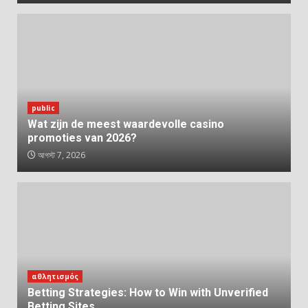
public
Wat zijn de meest waardevolle casino
promoties van 2026?
আগস্ট 7, 2026
αθλητισμός
Betting Strategies: How to Win with Unverified
Betting Sites