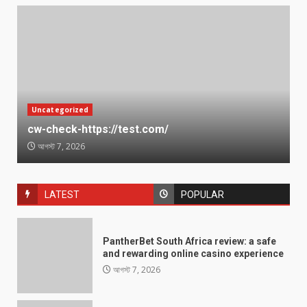
Uncategorized
cw-check-https://test.com/
আগস্ট 7, 2026
LATEST
POPULAR
PantherBet South Africa review: a safe
and rewarding online casino experience
আগস্ট 7, 2026