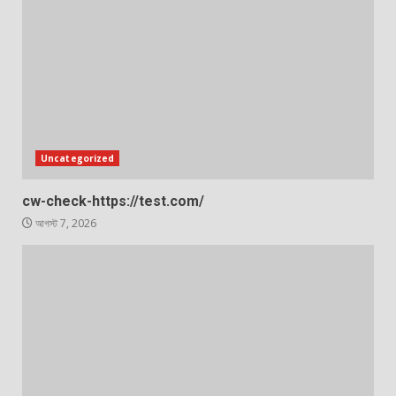
Uncategorized
cw-check-https://test.com/
আগস্ট 7, 2026