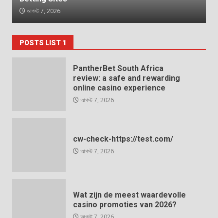
আগস্ট 7, 2026
POSTS LIST 1
PantherBet South Africa
review: a safe and rewarding
online casino experience
আগস্ট 7, 2026
cw-check-https://test.com/
আগস্ট 7, 2026
Wat zijn de meest waardevolle
casino promoties van 2026?
আগস্ট 7, 2026