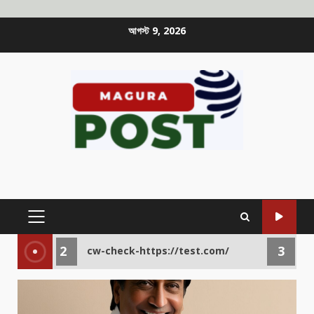
আগস্ট 9, 2026
2
3
cw-check-https://test.com/
Wat 