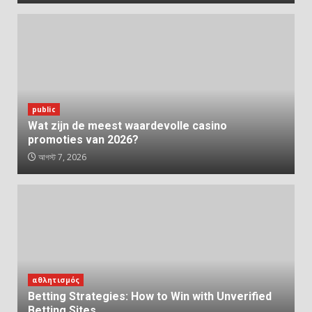
public
Wat zijn de meest waardevolle casino
promoties van 2026?
আগস্ট 7, 2026
αθλητισμός
Betting Strategies: How to Win with Unverified
Betting Sites