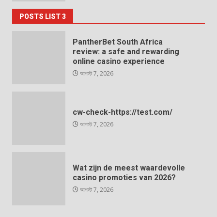
POSTS LIST 3
PantherBet South Africa
review: a safe and rewarding
online casino experience
আগস্ট 7, 2026
cw-check-https://test.com/
আগস্ট 7, 2026
Wat zijn de meest waardevolle
casino promoties van 2026?
আগস্ট 7, 2026