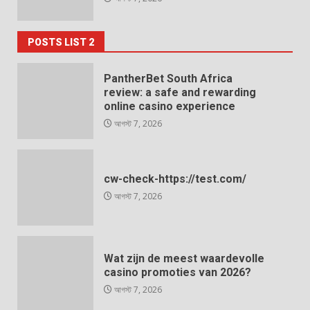
POSTS LIST 2
PantherBet South Africa
review: a safe and rewarding
online casino experience
আগস্ট 7, 2026
cw-check-https://test.com/
আগস্ট 7, 2026
Wat zijn de meest waardevolle
casino promoties van 2026?
আগস্ট 7, 2026