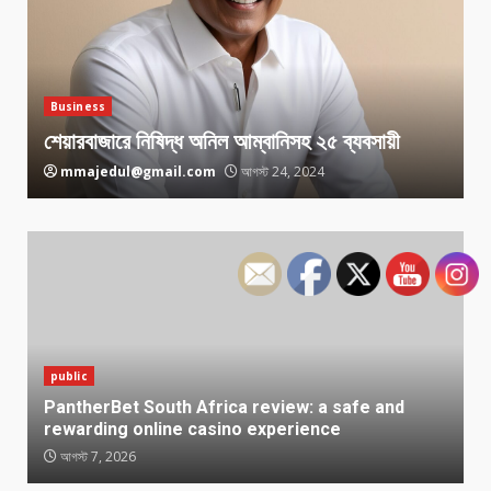
Business
শেয়ারবাজারে নিষিদ্ধ অনিল আম্বানিসহ ২৫ ব্যবসায়ী
mmajedul@gmail.com
আগস্ট 24, 2024
public
PantherBet South Africa review: a safe and
rewarding online casino experience
আগস্ট 7, 2026