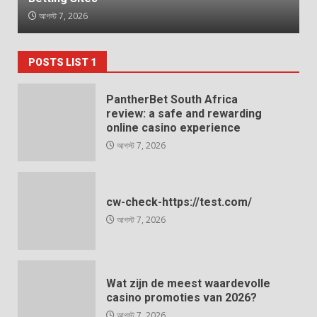
আগস্ট 7, 2026
POSTS LIST 1
PantherBet South Africa
review: a safe and rewarding
online casino experience
আগস্ট 7, 2026
cw-check-https://test.com/
আগস্ট 7, 2026
Wat zijn de meest waardevolle
casino promoties van 2026?
আগস্ট 7, 2026