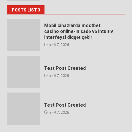
POSTS LIST 3
Mobil cihazlarda mostbet
casino online-ın sadə və intuitiv
interfeysi diqqət çəkir
আগস্ট 7, 2026
Test Post Created
আগস্ট 7, 2026
Test Post Created
আগস্ট 7, 2026