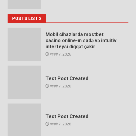
POSTS LIST 2
Mobil cihazlarda mostbet
casino online-ın sadə və intuitiv
interfeysi diqqət çəkir
আগস্ট 7, 2026
Test Post Created
আগস্ট 7, 2026
Test Post Created
আগস্ট 7, 2026