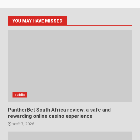
YOU MAY HAVE MISSED
public
PantherBet South Africa review: a safe and
rewarding online casino experience
আগস্ট 7, 2026