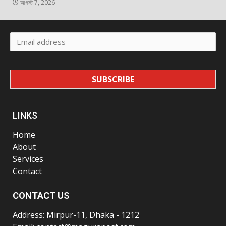
আগস্ট 7, 2026
SUBSCRIBE
LINKS
Home
About
Services
Contact
CONTACT US
Address: Mirpur-11, Dhaka - 1212