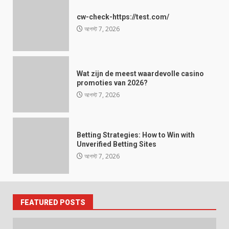
cw-check-https://test.com/
আগস্ট 7, 2026
Wat zijn de meest waardevolle casino
promoties van 2026?
আগস্ট 7, 2026
Betting Strategies: How to Win with
Unverified Betting Sites
আগস্ট 7, 2026
FEATURED POSTS