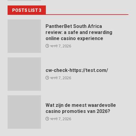
POSTS LIST 3
PantherBet South Africa
review: a safe and rewarding
online casino experience
আগস্ট 7, 2026
cw-check-https://test.com/
আগস্ট 7, 2026
Wat zijn de meest waardevolle
casino promoties van 2026?
আগস্ট 7, 2026