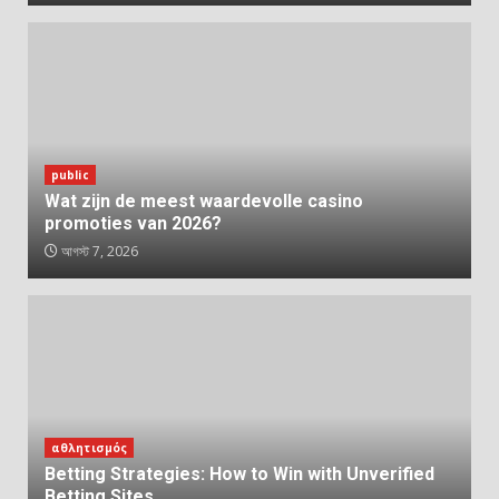
public
Wat zijn de meest waardevolle casino
promoties van 2026?
আগস্ট 7, 2026
αθλητισμός
Betting Strategies: How to Win with Unverified
Betting Sites