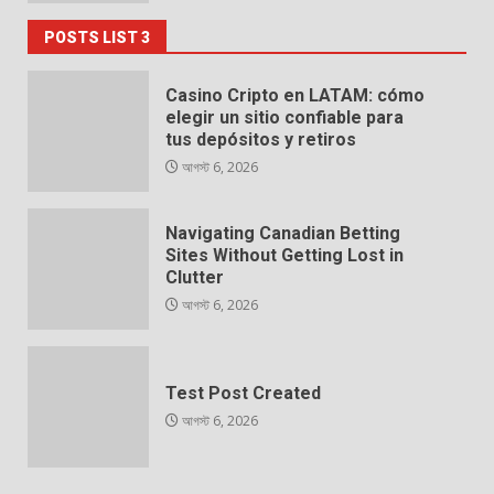
POSTS LIST 3
Casino Cripto en LATAM: cómo
elegir un sitio confiable para
tus depósitos y retiros
আগস্ট 6, 2026
Navigating Canadian Betting
Sites Without Getting Lost in
Clutter
আগস্ট 6, 2026
Test Post Created
আগস্ট 6, 2026