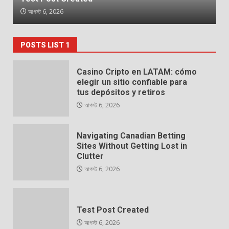
আগস্ট 6, 2026
POSTS LIST 1
Casino Cripto en LATAM: cómo
elegir un sitio confiable para
tus depósitos y retiros
আগস্ট 6, 2026
Navigating Canadian Betting
Sites Without Getting Lost in
Clutter
আগস্ট 6, 2026
Test Post Created
আগস্ট 6, 2026