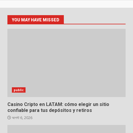
YOU MAY HAVE MISSED
public
Casino Cripto en LATAM: cómo elegir un sitio
confiable para tus depósitos y retiros
আগস্ট 6, 2026