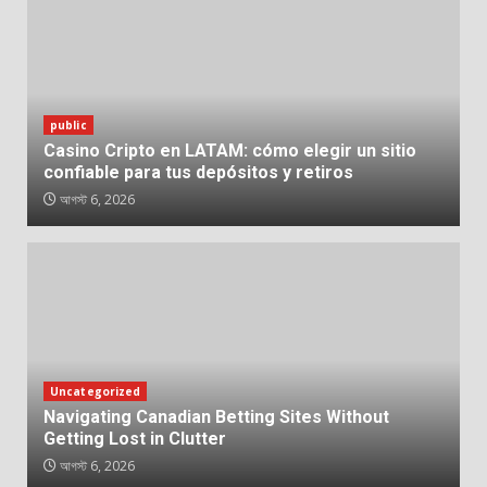
public
Casino Cripto en LATAM: cómo elegir un sitio
confiable para tus depósitos y retiros
আগস্ট 6, 2026
Uncategorized
Navigating Canadian Betting Sites Without
Getting Lost in Clutter
আগস্ট 6, 2026