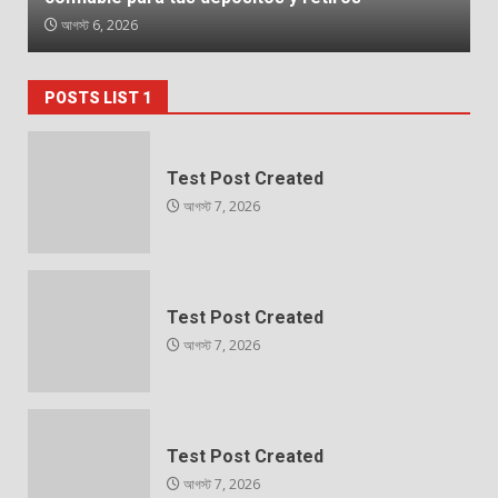
আগস্ট 6, 2026
POSTS LIST 1
Test Post Created
আগস্ট 7, 2026
Test Post Created
আগস্ট 7, 2026
Test Post Created
আগস্ট 7, 2026