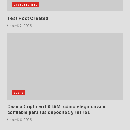
Uncategorized
Test Post Created
আগস্ট 7, 2026
public
Casino Cripto en LATAM: cómo elegir un sitio
confiable para tus depósitos y retiros
আগস্ট 6, 2026