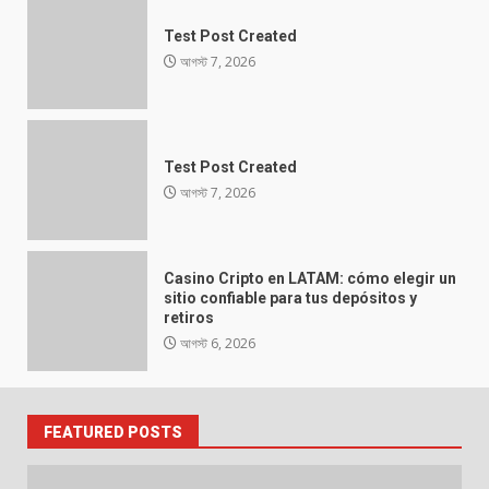
Test Post Created
আগস্ট 7, 2026
Test Post Created
আগস্ট 7, 2026
Casino Cripto en LATAM: cómo elegir un
sitio confiable para tus depósitos y
retiros
আগস্ট 6, 2026
FEATURED POSTS