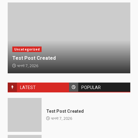
Uncategorized
Test Post Created
আগস্ট 7, 2026
LATEST
POPULAR
Test Post Created
আগস্ট 7, 2026