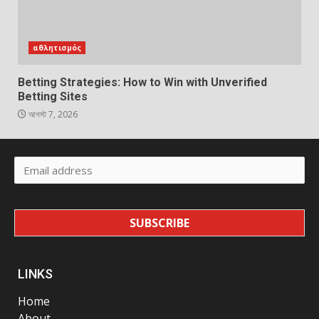
αθλητισμός
Betting Strategies: How to Win with Unverified
Betting Sites
আগস্ট 7, 2026
SUBSCRIBE
LINKS
Home
About