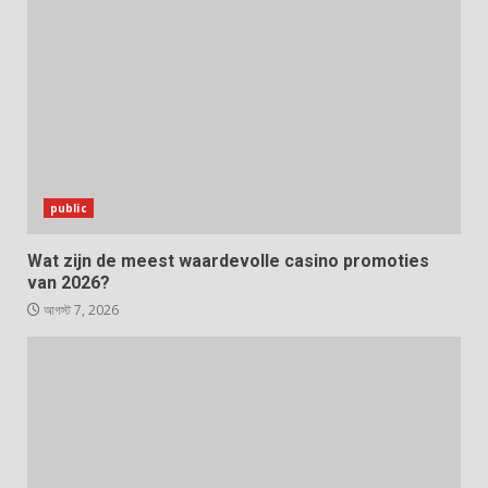
public
Wat zijn de meest waardevolle casino promoties
van 2026?
আগস্ট 7, 2026