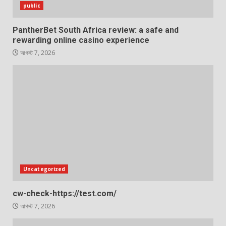
public
PantherBet South Africa review: a safe and
rewarding online casino experience
আগস্ট 7, 2026
Uncategorized
cw-check-https://test.com/
আগস্ট 7, 2026