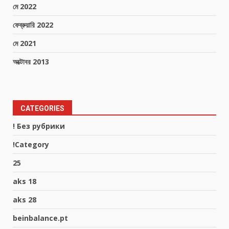
মে 2022
ফেব্রুয়ারি 2022
মে 2021
অক্টোবর 2013
CATEGORIES
! Без рубрики
!Category
25
aks 18
aks 28
beinbalance.pt