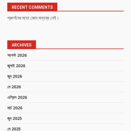
RECENT COMMENTS
প্রদর্শনের মতো কোন মন্তব্য নেই।
ARCHIVES
আগস্ট 2026
জুলাই 2026
জুন 2026
মে 2026
এপ্রিল 2026
মার্চ 2026
জুন 2025
মে 2025