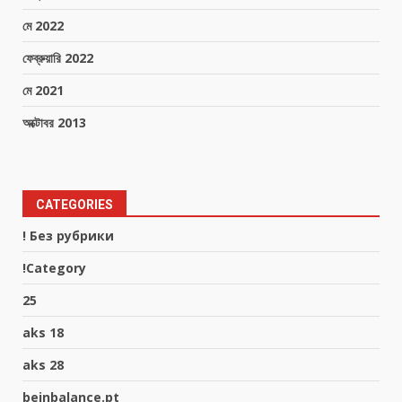
মে 2022
ফেব্রুয়ারি 2022
মে 2021
অক্টোবর 2013
CATEGORIES
! Без рубрики
!Category
25
aks 18
aks 28
beinbalance.pt