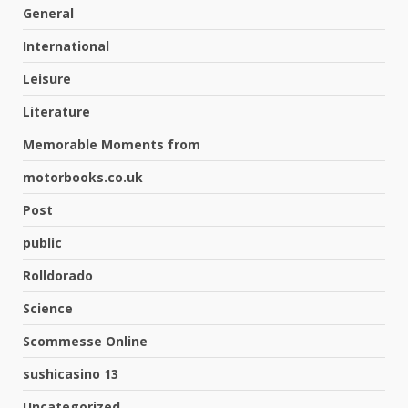
General
International
Leisure
Literature
Memorable Moments from
motorbooks.co.uk
Post
public
Rolldorado
Science
Scommesse Online
sushicasino 13
Uncategorized