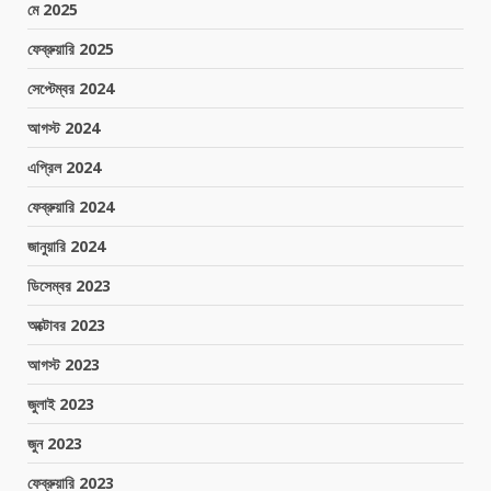
মে 2025
ফেব্রুয়ারি 2025
সেপ্টেম্বর 2024
আগস্ট 2024
এপ্রিল 2024
ফেব্রুয়ারি 2024
জানুয়ারি 2024
ডিসেম্বর 2023
অক্টোবর 2023
আগস্ট 2023
জুলাই 2023
জুন 2023
ফেব্রুয়ারি 2023