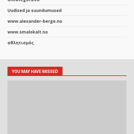
Uudised ja suundumused
www.alexander-berge.no
www.smalokalt.no
αθλητισμός
YOU MAY HAVE MISSED