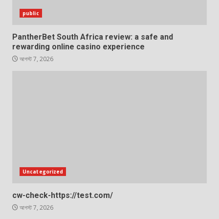
public
PantherBet South Africa review: a safe and
rewarding online casino experience
আগস্ট 7, 2026
Uncategorized
cw-check-https://test.com/
আগস্ট 7, 2026