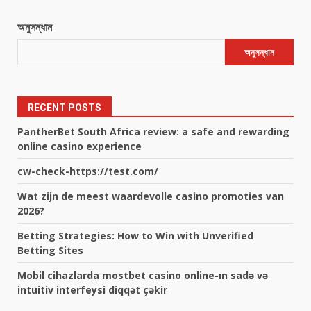
অনুসন্ধান
অনুসন্ধান
RECENT POSTS
PantherBet South Africa review: a safe and rewarding
online casino experience
cw-check-https://test.com/
Wat zijn de meest waardevolle casino promoties van
2026?
Betting Strategies: How to Win with Unverified
Betting Sites
Mobil cihazlarda mostbet casino online-ın sadə və
intuitiv interfeysi diqqət çəkir