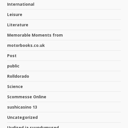
International
Leisure
Literature
Memorable Moments from
motorbooks.co.uk
Post
public
Rolldorado
Science
Scommesse Online
sushicasino 13
Uncategorized
Uudised ja suundumused