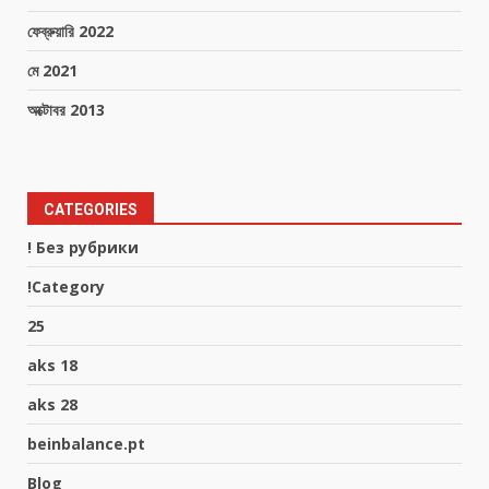
ফেব্রুয়ারি 2022
মে 2021
অক্টোবর 2013
CATEGORIES
! Без рубрики
!Category
25
aks 18
aks 28
beinbalance.pt
Blog