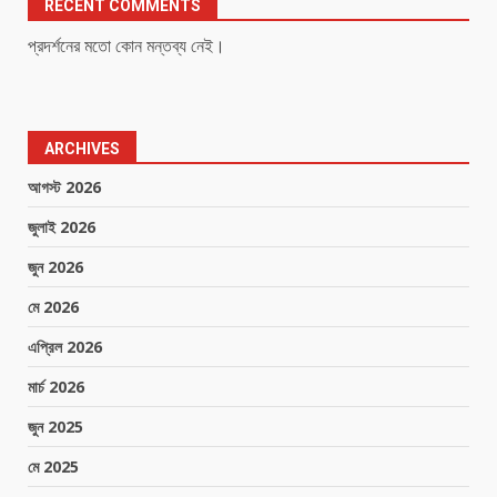
RECENT COMMENTS
প্রদর্শনের মতো কোন মন্তব্য নেই।
ARCHIVES
আগস্ট 2026
জুলাই 2026
জুন 2026
মে 2026
এপ্রিল 2026
মার্চ 2026
জুন 2025
মে 2025