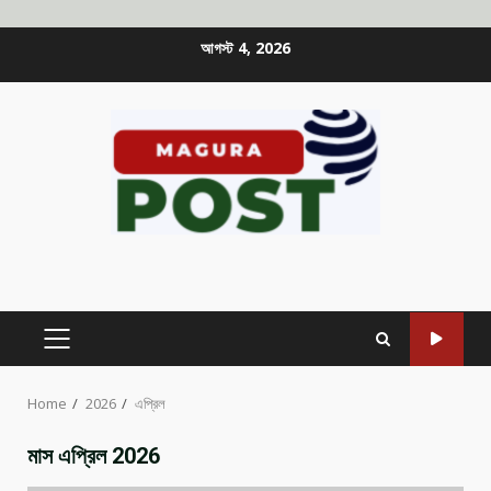
Skip
আগস্ট 4, 2026
to
content
PRIMARY
MENU
Home
2026
এপ্রিল
মাস
এপ্রিল 2026