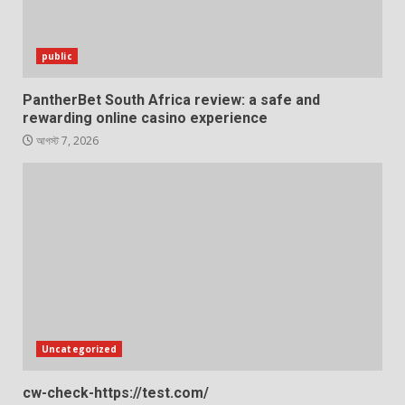
public
PantherBet South Africa review: a safe and
rewarding online casino experience
আগস্ট 7, 2026
Uncategorized
cw-check-https://test.com/