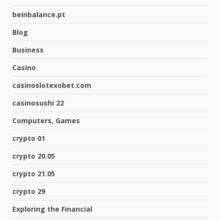
beinbalance.pt
Blog
Business
Casino
casinoslotexobet.com
casinosushi 22
Computers, Games
crypto 01
crypto 20.05
crypto 21.05
crypto 29
Exploring the Financial