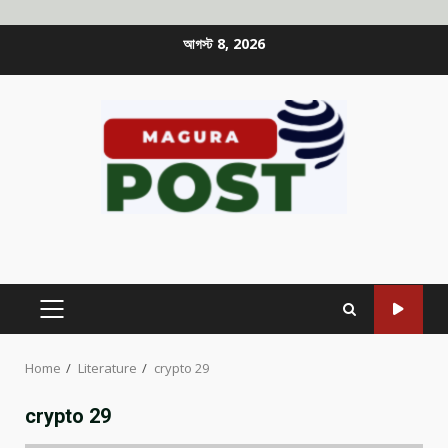
Skip
আগস্ট 8, 2026
to
content
PRIMARY
MENU
Home
Literature
crypto 29
crypto 29