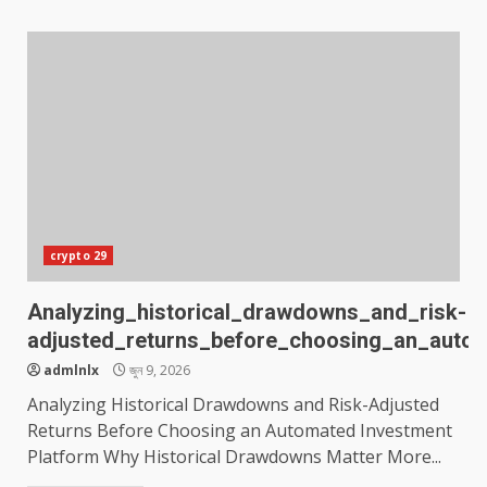
crypto 29
Analyzing_historical_drawdowns_and_risk-
adjusted_returns_before_choosing_an_auto
admlnlx
জুন 9, 2026
Analyzing Historical Drawdowns and Risk-Adjusted
Returns Before Choosing an Automated Investment
Platform Why Historical Drawdowns Matter More...