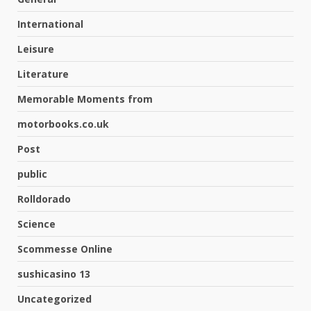
International
Leisure
Literature
Memorable Moments from
motorbooks.co.uk
Post
public
Rolldorado
Science
Scommesse Online
sushicasino 13
Uncategorized