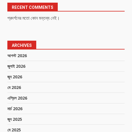
RECENT COMMENTS
প্রদর্শনের মতো কোন মন্তব্য নেই।
ARCHIVES
আগস্ট 2026
জুলাই 2026
জুন 2026
মে 2026
এপ্রিল 2026
মার্চ 2026
জুন 2025
মে 2025