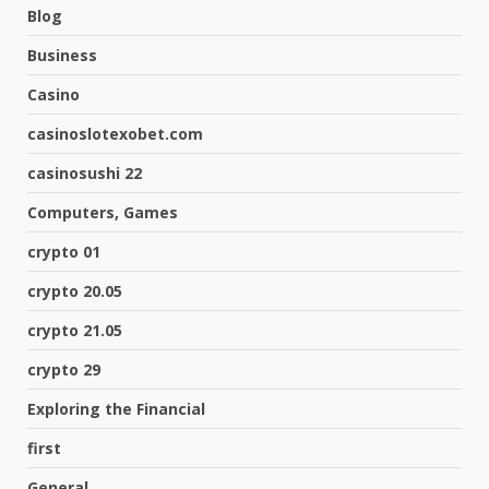
Blog
Business
Casino
casinoslotexobet.com
casinosushi 22
Computers, Games
crypto 01
crypto 20.05
crypto 21.05
crypto 29
Exploring the Financial
first
General