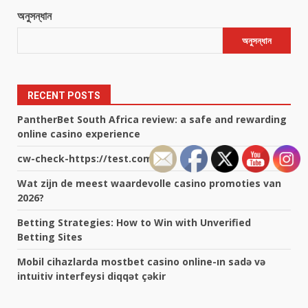
অনুসন্ধান
অনুসন্ধান
RECENT POSTS
PantherBet South Africa review: a safe and rewarding
online casino experience
cw-check-https://test.com/
Wat zijn de meest waardevolle casino promoties van
2026?
Betting Strategies: How to Win with Unverified
Betting Sites
Mobil cihazlarda mostbet casino online-ın sadə və
intuitiv interfeysi diqqət çəkir