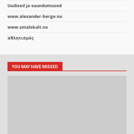
Uudised ja suundumused
www.alexander-berge.no
www.smalokalt.no
αθλητισμός
YOU MAY HAVE MISSED