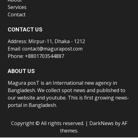
Services
Contact
CONTACT US
Address: Mirpur-11, Dhaka - 1212
Email: contact@magurapost.com
Phone: +8801703544887
ABOUT US
Magura posT is an International new agency in
Bangladesh. We collect spot news and published to
our website and youtube. This is first growing news-
portal in Bangladesh.
Copyright © All rights reserved.
|
DarkNews
by AF
themes.