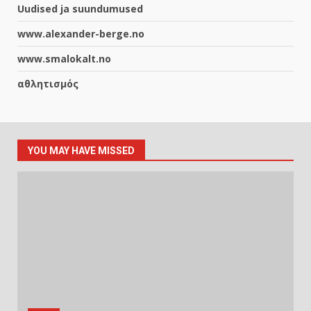
Uudised ja suundumused
www.alexander-berge.no
www.smalokalt.no
αθλητισμός
YOU MAY HAVE MISSED