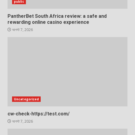
public
PantherBet South Africa review: a safe and
rewarding online casino experience
আগস্ট 7, 2026
Uncategorized
cw-check-https://test.com/
আগস্ট 7, 2026