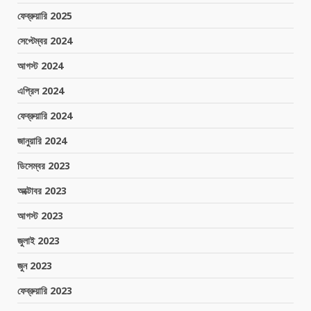
ফেব্রুয়ারি 2025
সেপ্টেম্বর 2024
আগস্ট 2024
এপ্রিল 2024
ফেব্রুয়ারি 2024
জানুয়ারি 2024
ডিসেম্বর 2023
অক্টোবর 2023
আগস্ট 2023
জুলাই 2023
জুন 2023
ফেব্রুয়ারি 2023