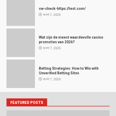
cw-check-https://test.com/
আগস্ট 7, 2026
Wat zijn de meest waardevolle casino
promoties van 2026?
আগস্ট 7, 2026
Betting Strategies: How to Win with
Unverified Betting Sites
আগস্ট 7, 2026
FEATURED POSTS