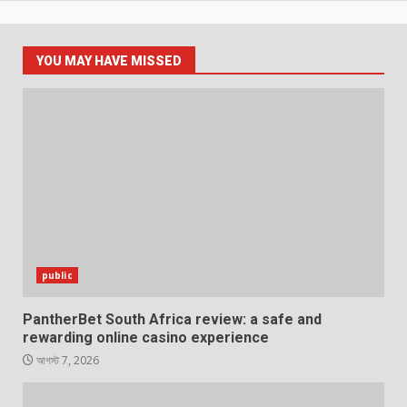
YOU MAY HAVE MISSED
public
PantherBet South Africa review: a safe and
rewarding online casino experience
আগস্ট 7, 2026