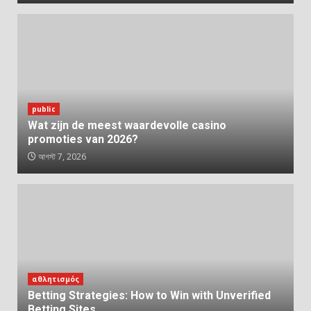
public
Wat zijn de meest waardevolle casino
promoties van 2026?
আগস্ট 7, 2026
αθλητισμός
Betting Strategies: How to Win with Unverified
Betting Sites