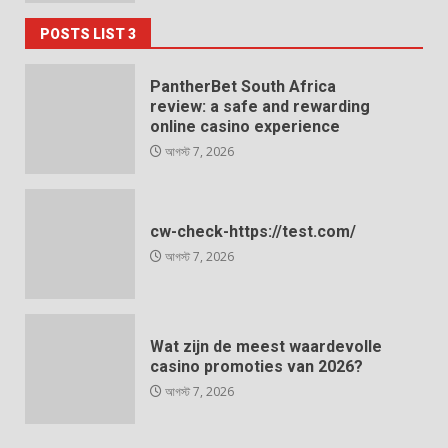
POSTS LIST 3
PantherBet South Africa
review: a safe and rewarding
online casino experience
আগস্ট 7, 2026
cw-check-https://test.com/
আগস্ট 7, 2026
Wat zijn de meest waardevolle
casino promoties van 2026?
আগস্ট 7, 2026