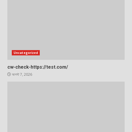
Uncategorized
cw-check-https://test.com/
আগস্ট 7, 2026