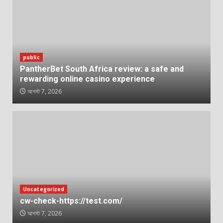
public
PantherBet South Africa review: a safe and
rewarding online casino experience
আগস্ট 7, 2026
Uncategorized
cw-check-https://test.com/
আগস্ট 7, 2026