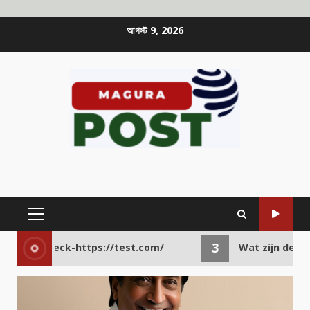
আগস্ট 9, 2026
3
cw-check-https://test.com/
Wat zijn de meest