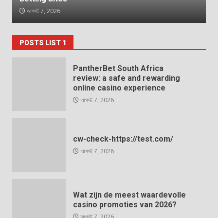
আগস্ট 7, 2026
POSTS LIST 1
PantherBet South Africa
review: a safe and rewarding
online casino experience
আগস্ট 7, 2026
cw-check-https://test.com/
আগস্ট 7, 2026
Wat zijn de meest waardevolle
casino promoties van 2026?
আগস্ট 7, 2026