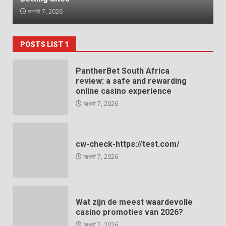
আগস্ট 7, 2026
POSTS LIST 1
PantherBet South Africa
review: a safe and rewarding
online casino experience
আগস্ট 7, 2026
cw-check-https://test.com/
আগস্ট 7, 2026
Wat zijn de meest waardevolle
casino promoties van 2026?
আগস্ট 7, 2026