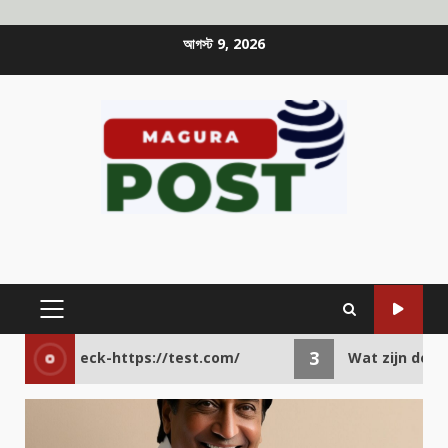
আগস্ট 9, 2026
3
cw-check-https://test.com/
Wat zijn de mees