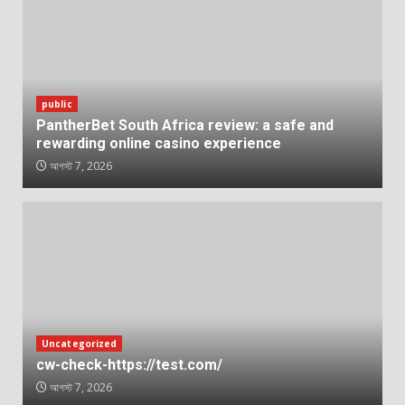
public
PantherBet South Africa review: a safe and
rewarding online casino experience
আগস্ট 7, 2026
Uncategorized
cw-check-https://test.com/
আগস্ট 7, 2026