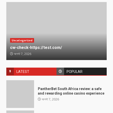
Uncategorized
cw-check-https://test.com/
আগস্ট 7, 2026
LATEST
POPULAR
PantherBet South Africa review: a safe
and rewarding online casino experience
আগস্ট 7, 2026