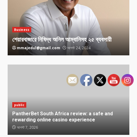
Business
শেয়ারবাজারে নিষিদ্ধ অনিল আম্বানিসহ ২৫ ব্যবসায়ী
mmajedul@gmail.com
আগস্ট 24, 2024
public
PantherBet South Africa review: a safe and
rewarding online casino experience
আগস্ট 7, 2026