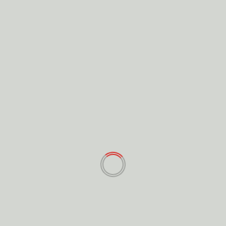
public
orized
Wat zijn de meest waardev
k-https://test.com/
casino promoties van 202
 2026
আগস্ট 7, 2026
POSTS LIST 2
 a
PantherBet South Africa review: a
o
safe and rewarding online casino
experience
আগস্ট 7, 2026