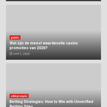
public
Wat zijn de meest waardevolle casino
promoties van 2026?
আগস্ট 7, 2026
αθλητισμός
Betting Strategies: How to Win with Unverified
Betting Sites