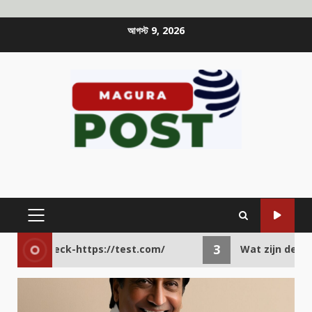
আগস্ট 9, 2026
3
cw-check-https://test.com/
Wat zijn de meest