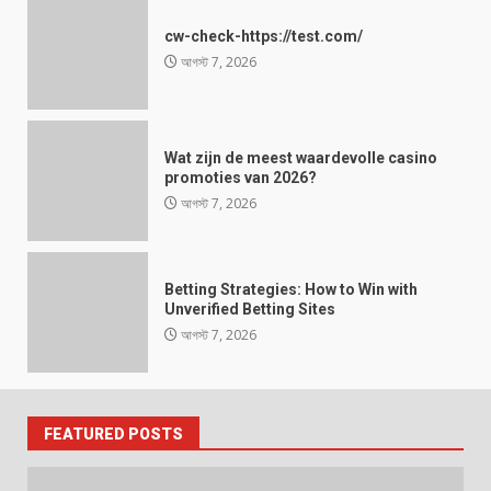
cw-check-https://test.com/
আগস্ট 7, 2026
Wat zijn de meest waardevolle casino
promoties van 2026?
আগস্ট 7, 2026
Betting Strategies: How to Win with
Unverified Betting Sites
আগস্ট 7, 2026
FEATURED POSTS