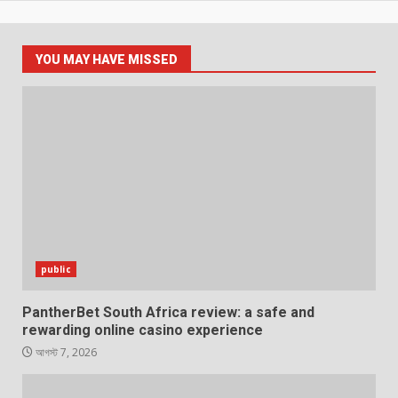
YOU MAY HAVE MISSED
public
PantherBet South Africa review: a safe and
rewarding online casino experience
আগস্ট 7, 2026