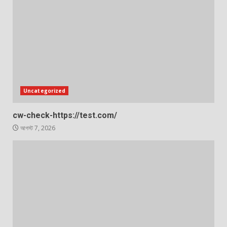
Uncategorized
cw-check-https://test.com/
আগস্ট 7, 2026