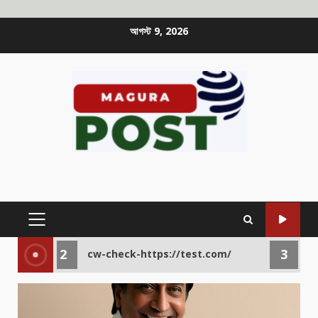
আগস্ট 9, 2026
2
3
cw-check-https://test.com/
Wat z