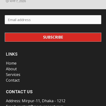
আগস্ট 7, 2026
SUBSCRIBE
LINKS
Home
About
Services
Contact
CONTACT US
Address: Mirpur-11, Dhaka - 1212