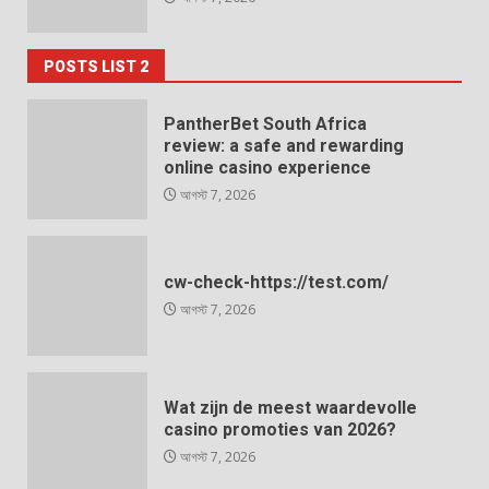
POSTS LIST 2
PantherBet South Africa
review: a safe and rewarding
online casino experience
আগস্ট 7, 2026
cw-check-https://test.com/
আগস্ট 7, 2026
Wat zijn de meest waardevolle
casino promoties van 2026?
আগস্ট 7, 2026