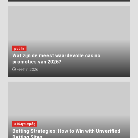
public
Wat zijn de meest waardevolle casino
promoties van 2026?
আগস্ট 7, 2026
αθλητισμός
Betting Strategies: How to Win with Unverified
Betting Sites