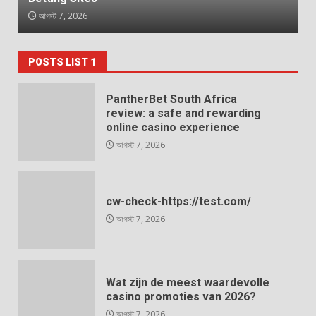
আগস্ট 7, 2026
POSTS LIST 1
PantherBet South Africa
review: a safe and rewarding
online casino experience
আগস্ট 7, 2026
cw-check-https://test.com/
আগস্ট 7, 2026
Wat zijn de meest waardevolle
casino promoties van 2026?
আগস্ট 7, 2026