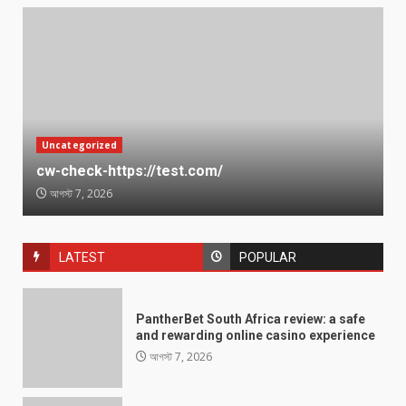
Uncategorized
cw-check-https://test.com/
আগস্ট 7, 2026
LATEST
POPULAR
PantherBet South Africa review: a safe
and rewarding online casino experience
আগস্ট 7, 2026