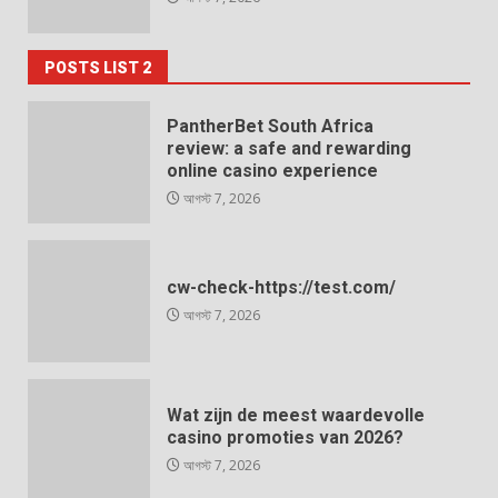
POSTS LIST 2
PantherBet South Africa
review: a safe and rewarding
online casino experience
আগস্ট 7, 2026
cw-check-https://test.com/
আগস্ট 7, 2026
Wat zijn de meest waardevolle
casino promoties van 2026?
আগস্ট 7, 2026