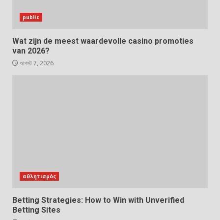
public
Wat zijn de meest waardevolle casino promoties
van 2026?
আগস্ট 7, 2026
αθλητισμός
Betting Strategies: How to Win with Unverified
Betting Sites