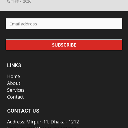
আগস্ট 7, 2026
SUBSCRIBE
LINKS
Home
About
Services
Contact
CONTACT US
Address: Mirpur-11, Dhaka - 1212