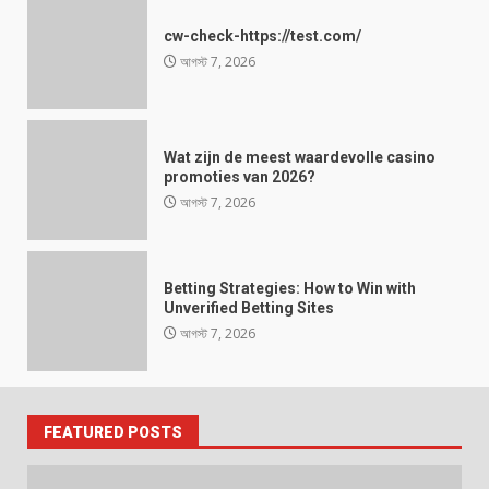
cw-check-https://test.com/
আগস্ট 7, 2026
Wat zijn de meest waardevolle casino
promoties van 2026?
আগস্ট 7, 2026
Betting Strategies: How to Win with
Unverified Betting Sites
আগস্ট 7, 2026
FEATURED POSTS