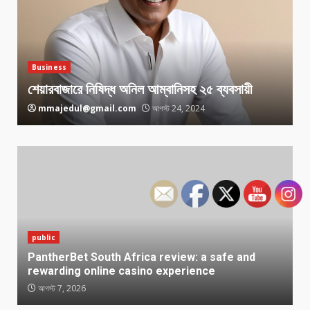
Business
শেয়ারবাজারে নিষিদ্ধ অনিল আম্বানিসহ ২৫ ব্যবসায়ী
mmajedul@gmail.com
আগস্ট 24, 2024
public
PantherBet South Africa review: a safe and
rewarding online casino experience
আগস্ট 7, 2026