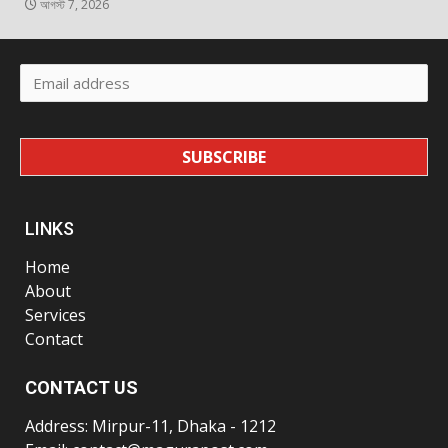
আগস্ট 7, 2026
SUBSCRIBE
LINKS
Home
About
Services
Contact
CONTACT US
Address: Mirpur-11, Dhaka - 1212