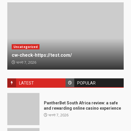
Uncategorized
cw-check-https://test.com/
আগস্ট 7, 2026
LATEST
POPULAR
PantherBet South Africa review: a safe
and rewarding online casino experience
আগস্ট 7, 2026