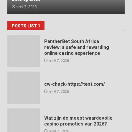
আগস্ট 7, 2026
POSTS LIST 1
PantherBet South Africa
review: a safe and rewarding
online casino experience
আগস্ট 7, 2026
cw-check-https://test.com/
আগস্ট 7, 2026
Wat zijn de meest waardevolle
casino promoties van 2026?
আগস্ট 7, 2026