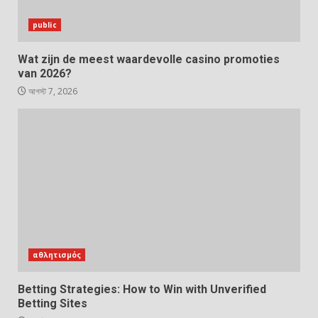
public
Wat zijn de meest waardevolle casino promoties
van 2026?
আগস্ট 7, 2026
αθλητισμός
Betting Strategies: How to Win with Unverified
Betting Sites