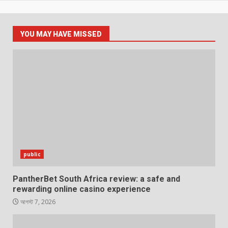
YOU MAY HAVE MISSED
public
PantherBet South Africa review: a safe and
rewarding online casino experience
আগস্ট 7, 2026