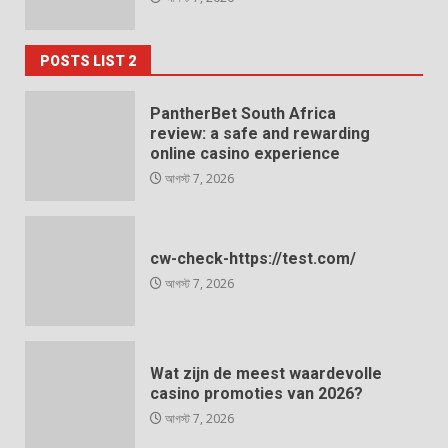
POSTS LIST 2
PantherBet South Africa
review: a safe and rewarding
online casino experience
আগস্ট 7, 2026
cw-check-https://test.com/
আগস্ট 7, 2026
Wat zijn de meest waardevolle
casino promoties van 2026?
আগস্ট 7, 2026