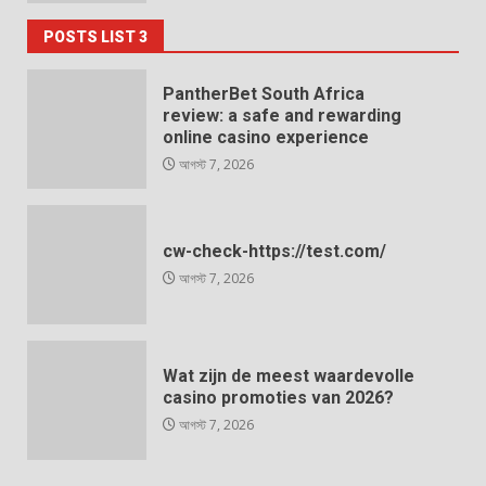
POSTS LIST 3
PantherBet South Africa
review: a safe and rewarding
online casino experience
আগস্ট 7, 2026
cw-check-https://test.com/
আগস্ট 7, 2026
Wat zijn de meest waardevolle
casino promoties van 2026?
আগস্ট 7, 2026