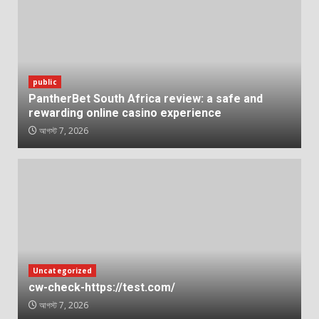
public
PantherBet South Africa review: a safe and
rewarding online casino experience
আগস্ট 7, 2026
Uncategorized
cw-check-https://test.com/
আগস্ট 7, 2026