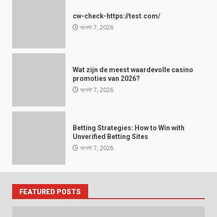
cw-check-https://test.com/
আগস্ট 7, 2026
Wat zijn de meest waardevolle casino
promoties van 2026?
আগস্ট 7, 2026
Betting Strategies: How to Win with
Unverified Betting Sites
আগস্ট 7, 2026
FEATURED POSTS