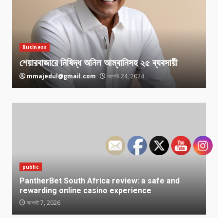
Business
শেয়ারবাজারে নিষিদ্ধ অনিল আম্বানিসহ ২৫ ব্যবসায়ী
mmajedul@gmail.com
আগস্ট 24, 2024
public
PantherBet South Africa review: a safe and
rewarding online casino experience
আগস্ট 7, 2026