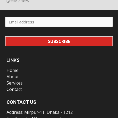
আগস্ট 7, 2026
SUBSCRIBE
LINKS
Home
About
Services
Contact
CONTACT US
Address: Mirpur-11, Dhaka - 1212