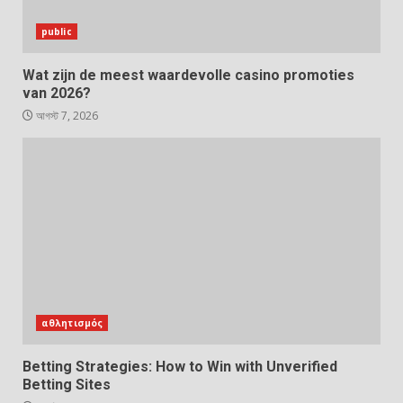
public
Wat zijn de meest waardevolle casino promoties
van 2026?
আগস্ট 7, 2026
αθλητισμός
Betting Strategies: How to Win with Unverified
Betting Sites