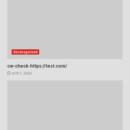
Uncategorized
cw-check-https://test.com/
আগস্ট 7, 2026