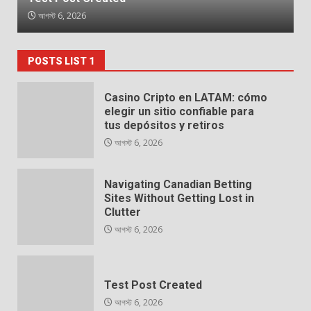
আগস্ট 6, 2026
POSTS LIST 1
Casino Cripto en LATAM: cómo
elegir un sitio confiable para
tus depósitos y retiros
আগস্ট 6, 2026
Navigating Canadian Betting
Sites Without Getting Lost in
Clutter
আগস্ট 6, 2026
Test Post Created
আগস্ট 6, 2026