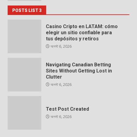
POSTS LIST 3
Casino Cripto en LATAM: cómo
elegir un sitio confiable para
tus depósitos y retiros
আগস্ট 6, 2026
Navigating Canadian Betting
Sites Without Getting Lost in
Clutter
আগস্ট 6, 2026
Test Post Created
আগস্ট 6, 2026