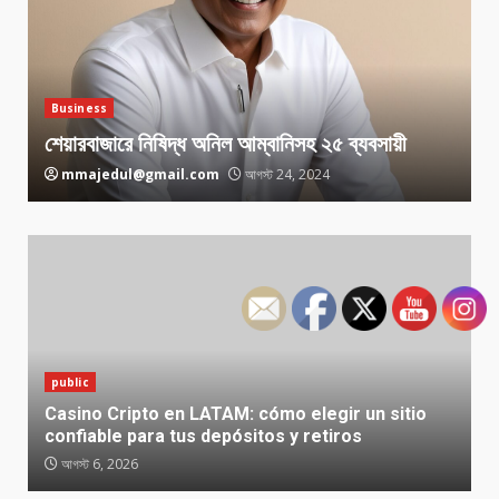
Business
শেয়ারবাজারে নিষিদ্ধ অনিল আম্বানিসহ ২৫ ব্যবসায়ী
mmajedul@gmail.com
আগস্ট 24, 2024
public
Casino Cripto en LATAM: cómo elegir un sitio
confiable para tus depósitos y retiros
আগস্ট 6, 2026