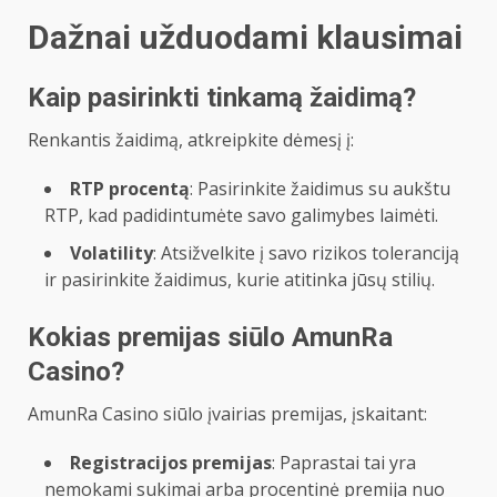
Dažnai užduodami klausimai
Kaip pasirinkti tinkamą žaidimą?
Renkantis žaidimą, atkreipkite dėmesį į:
RTP procentą
: Pasirinkite žaidimus su aukštu
RTP, kad padidintumėte savo galimybes laimėti.
Volatility
: Atsižvelkite į savo rizikos toleranciją
ir pasirinkite žaidimus, kurie atitinka jūsų stilių.
Kokias premijas siūlo AmunRa
Casino?
AmunRa Casino siūlo įvairias premijas, įskaitant:
Registracijos premijas
: Paprastai tai yra
nemokami sukimai arba procentinė premija nuo