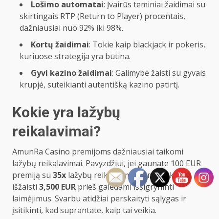
Lošimo automatai
: Įvairūs teminiai žaidimai su
skirtingais RTP (Return to Player) procentais,
dažniausiai nuo 92% iki 98%.
Kortų žaidimai
: Tokie kaip blackjack ir pokeris,
kuriuose strategija yra būtina.
Gyvi kazino žaidimai
: Galimybė žaisti su gyvais
krupjė, suteikianti autentišką kazino patirtį.
Kokie yra lažybų
reikalavimai?
AmunRa Casino premijoms dažniausiai taikomi
lažybų reikalavimai. Pavyzdžiui, jei gaunate 100 EUR
premiją su
35x
lažybų reikalavimu, jums reikės
išžaisti
3,500 EUR
prieš galėdami išsigryninti
laimėjimus. Svarbu atidžiai perskaityti sąlygas ir
įsitikinti, kad suprantate, kaip tai veikia.