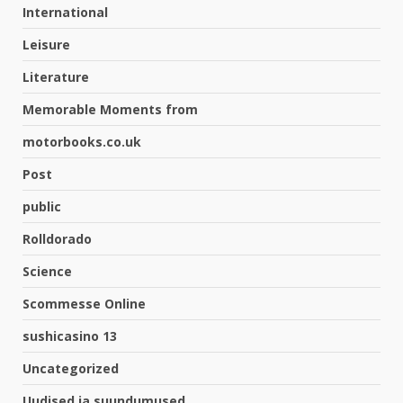
International
Leisure
Literature
Memorable Moments from
motorbooks.co.uk
Post
public
Rolldorado
Science
Scommesse Online
sushicasino 13
Uncategorized
Uudised ja suundumused