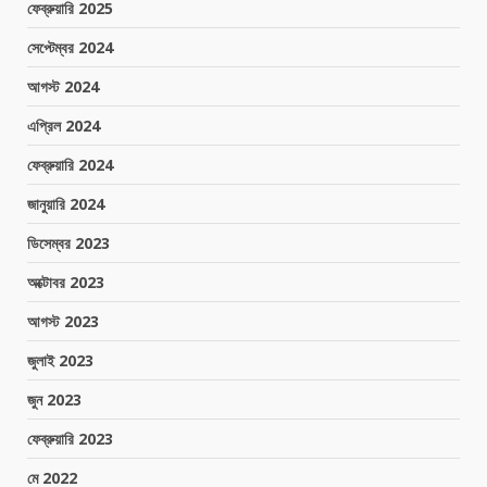
ফেব্রুয়ারি 2025
সেপ্টেম্বর 2024
আগস্ট 2024
এপ্রিল 2024
ফেব্রুয়ারি 2024
জানুয়ারি 2024
ডিসেম্বর 2023
অক্টোবর 2023
আগস্ট 2023
জুলাই 2023
জুন 2023
ফেব্রুয়ারি 2023
মে 2022