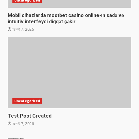
Uncategorized
Mobil cihazlarda mostbet casino online-ın sadə və
intuitiv interfeysi diqqət çəkir
আগস্ট 7, 2026
Uncategorized
Test Post Created
আগস্ট 7, 2026