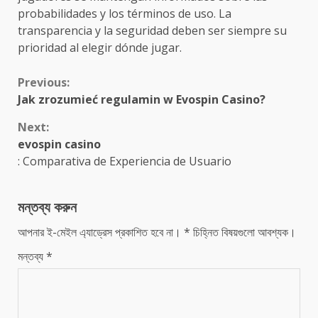
probabilidades y los términos de uso. La
transparencia y la seguridad deben ser siempre su
prioridad al elegir dónde jugar.
Continue
Previous:
Jak zrozumieć regulamin w Evospin Casino?
Reading
Next:
evospin casino
: Comparativa de Experiencia de Usuario
মন্তব্য করুন
আপনার ই-মেইল এ্যাড্রেস প্রকাশিত হবে না।
*
চিহ্নিত বিষয়গুলো আবশ্যক।
মন্তব্য
*