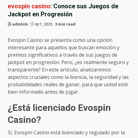
evospin casino
: Conoce sus Juegos de
Jackpot en Progresión
admlnlx
জুন 1, 2025
3 min read
Evospin Casino se presenta como una opción
interesante para aquellos que buscan emoción y
premios significativos a través de sus juegos de
jackpot en progresión. Pero, ¿es realmente seguro y
transparente? En este artículo, analizaremos
aspectos cruciales como la licencia, la seguridad y las
probabilidades reales de ganar, para que usted esté
bien informado antes de jugar.
¿Está licenciado Evospin
Casino?
Sí, Evospin Casino está licenciado y regulado por la