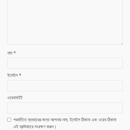
নাম
*
ইমেইল
*
ওয়েবসাইট
পরবর্তিতে ব্যবহারের জন্য আপনার নাম, ইমেইল ঠিকানা এবং ওয়েব ঠিকানা
এই ব্রাউজারে সংরক্ষণ করুন।