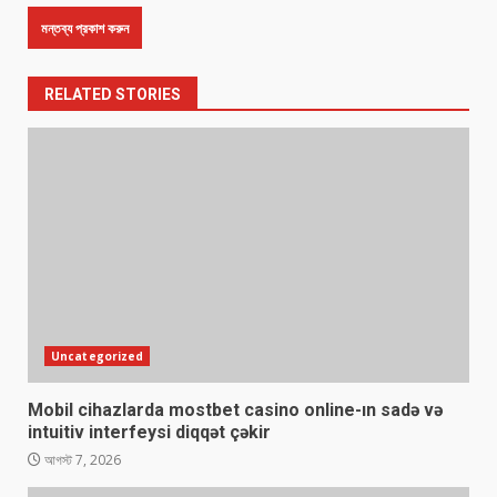
RELATED STORIES
Uncategorized
Mobil cihazlarda mostbet casino online-ın sadə və
intuitiv interfeysi diqqət çəkir
আগস্ট 7, 2026