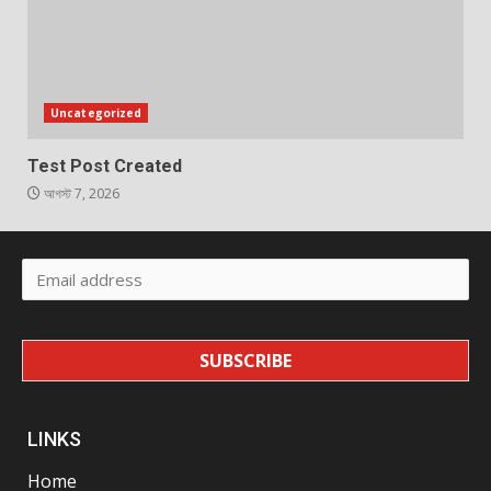
Uncategorized
Test Post Created
আগস্ট 7, 2026
SUBSCRIBE
LINKS
Home