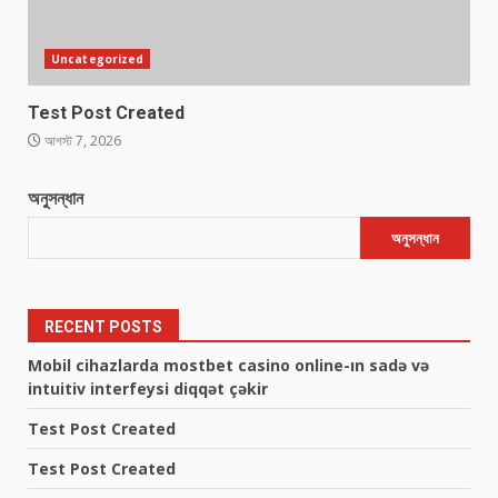
Uncategorized
Test Post Created
আগস্ট 7, 2026
অনুসন্ধান
অনুসন্ধান
RECENT POSTS
Mobil cihazlarda mostbet casino online-ın sadə və
intuitiv interfeysi diqqət çəkir
Test Post Created
Test Post Created