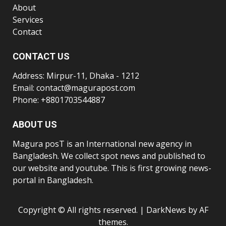
About
Services
Contact
CONTACT US
Address: Mirpur-11, Dhaka - 1212
Email: contact@magurapost.com
Phone: +8801703544887
ABOUT US
Magura posT is an International new agency in
Bangladesh. We collect spot news and published to
our website and youtube. This is first growing news-
portal in Bangladesh.
Copyright © All rights reserved.
|
DarkNews
by AF
themes.