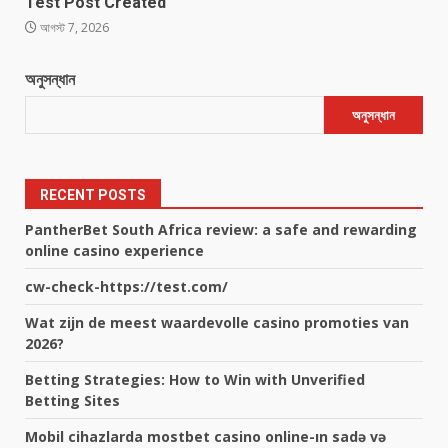
Test Post Created
আগস্ট 7, 2026
অনুসন্ধান
অনুসন্ধান
RECENT POSTS
PantherBet South Africa review: a safe and rewarding
online casino experience
cw-check-https://test.com/
Wat zijn de meest waardevolle casino promoties van
2026?
Betting Strategies: How to Win with Unverified
Betting Sites
Mobil cihazlarda mostbet casino online-ın sadə və