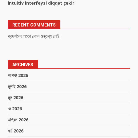
intuitiv interfeysi diqqət çəkir
RECENT COMMENTS
প্রদর্শনের মতো কোন মন্তব্য নেই।
ARCHIVES
আগস্ট 2026
জুলাই 2026
জুন 2026
মে 2026
এপ্রিল 2026
মার্চ 2026