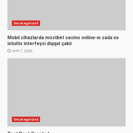
Uncategorized
Mobil cihazlarda mostbet casino online-ın sadə və
intuitiv interfeysi diqqət çəkir
আগস্ট 7, 2026
Uncategorized