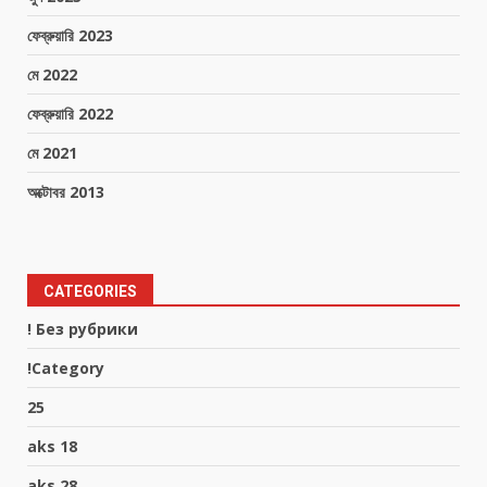
ফেব্রুয়ারি 2023
মে 2022
ফেব্রুয়ারি 2022
মে 2021
অক্টোবর 2013
CATEGORIES
! Без рубрики
!Category
25
aks 18
aks 28