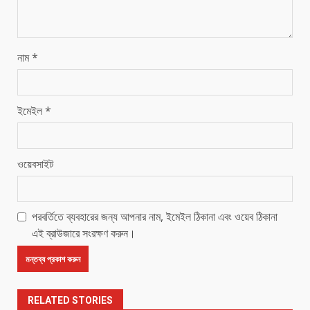
নাম
*
ইমেইল
*
ওয়েবসাইট
পরবর্তিতে ব্যবহারের জন্য আপনার নাম, ইমেইল ঠিকানা এবং ওয়েব ঠিকানা
এই ব্রাউজারে সংরক্ষণ করুন।
RELATED STORIES