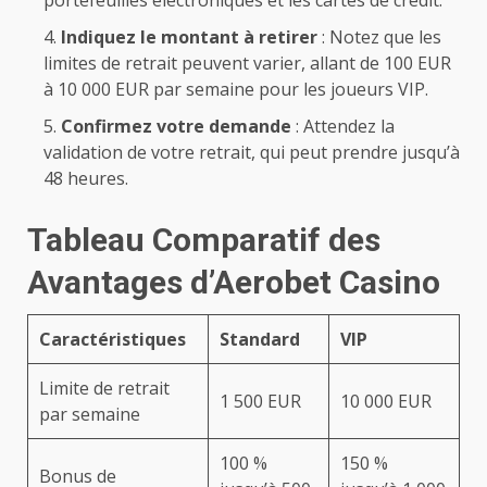
portefeuilles électroniques et les cartes de crédit.
Indiquez le montant à retirer
: Notez que les
limites de retrait peuvent varier, allant de 100 EUR
à 10 000 EUR par semaine pour les joueurs VIP.
Confirmez votre demande
: Attendez la
validation de votre retrait, qui peut prendre jusqu’à
48 heures.
Tableau Comparatif des
Avantages d’Aerobet Casino
Caractéristiques
Standard
VIP
Limite de retrait
1 500 EUR
10 000 EUR
par semaine
100 %
150 %
Bonus de