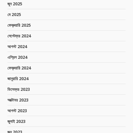
জুন 2025
মে 2025
ফেব্রুয়ারি 2025
সেপ্টেম্বর 2024
আগস্ট 2024
এপ্রিল 2024
ফেব্রুয়ারি 2024
জানুয়ারি 2024
ডিসেম্বর 2023
অক্টোবর 2023
আগস্ট 2023
জুলাই 2023
জুন 2023