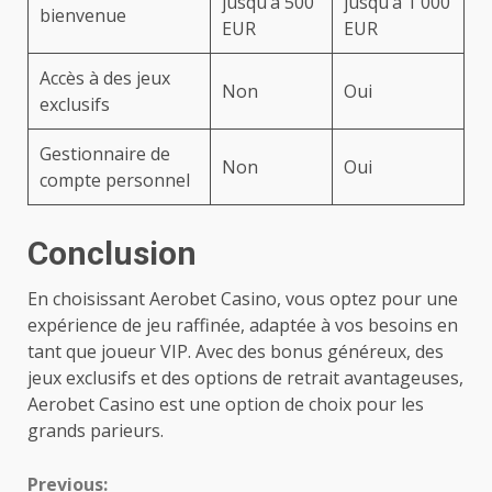
jusqu’à 500
jusqu’à 1 000
bienvenue
EUR
EUR
Accès à des jeux
Non
Oui
exclusifs
Gestionnaire de
Non
Oui
compte personnel
Conclusion
En choisissant Aerobet Casino, vous optez pour une
expérience de jeu raffinée, adaptée à vos besoins en
tant que joueur VIP. Avec des bonus généreux, des
jeux exclusifs et des options de retrait avantageuses,
Aerobet Casino est une option de choix pour les
grands parieurs.
Continue
Previous: