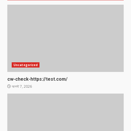
Uncategorized
cw-check-https://test.com/
আগস্ট 7, 2026