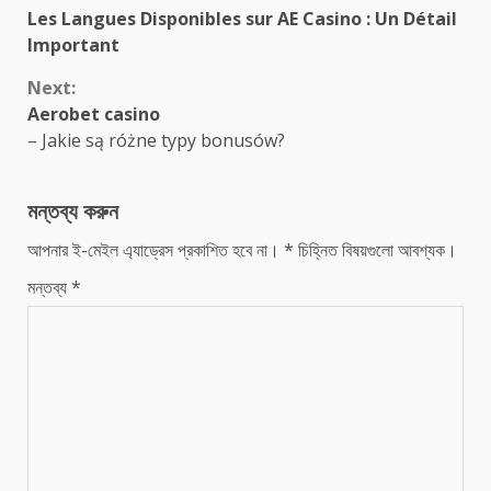
Les Langues Disponibles sur AE Casino : Un Détail
Reading
Important
Next:
Aerobet casino
– Jakie są różne typy bonusów?
মন্তব্য করুন
আপনার ই-মেইল এ্যাড্রেস প্রকাশিত হবে না।
*
চিহ্নিত বিষয়গুলো আবশ্যক।
মন্তব্য
*