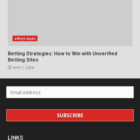
αθλητισμός
Betting Strategies: How to Win with Unverified
Betting Sites
আগস্ট 7, 2026
SUBSCRIBE
LINKS