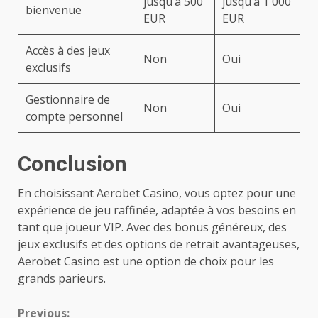
jusqu’à 500
jusqu’à 1 000
bienvenue
EUR
EUR
Accès à des jeux
Non
Oui
exclusifs
Gestionnaire de
Non
Oui
compte personnel
Conclusion
En choisissant Aerobet Casino, vous optez pour une
expérience de jeu raffinée, adaptée à vos besoins en
tant que joueur VIP. Avec des bonus généreux, des
jeux exclusifs et des options de retrait avantageuses,
Aerobet Casino est une option de choix pour les
grands parieurs.
Continue
Previous: