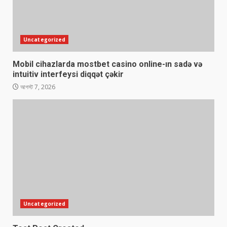
Uncategorized
Mobil cihazlarda mostbet casino online-ın sadə və
intuitiv interfeysi diqqət çəkir
আগস্ট 7, 2026
Uncategorized