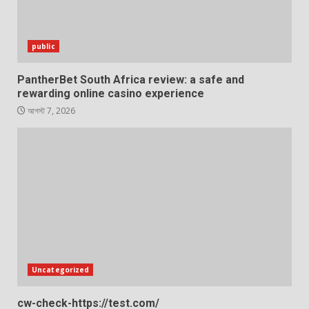
public
PantherBet South Africa review: a safe and
rewarding online casino experience
আগস্ট 7, 2026
Uncategorized
cw-check-https://test.com/