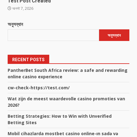
Test Post Created
আগস্ট 7, 2026
অনুসন্ধান
অনুসন্ধান
RECENT POSTS
PantherBet South Africa review: a safe and rewarding
online casino experience
cw-check-https://test.com/
Wat zijn de meest waardevolle casino promoties van
2026?
Betting Strategies: How to Win with Unverified
Betting Sites
Mobil cihazlarda mostbet casino online-ın sadə və