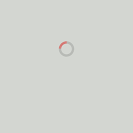
de Amonbet Casino antes de comprometeros con su bono de
leer todas las condiciones y requisitos para evitar sorpresa
on fundamentales en el juego en línea, y Amonbet, aunque
ar su página oficial en
amonbet
.
Next
Warum du amonbet casino ausprobieren solltes
্যক।