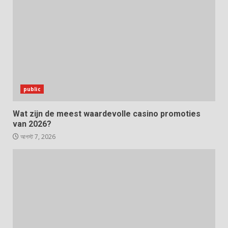
public
Wat zijn de meest waardevolle casino promoties
van 2026?
আগস্ট 7, 2026