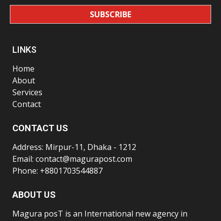
SUBSCRIBE
LINKS
Home
About
Services
Contact
CONTACT US
Address: Mirpur-11, Dhaka - 1212
Email: contact@magurapost.com
Phone: +8801703544887
ABOUT US
Magura posT is an International new agency in