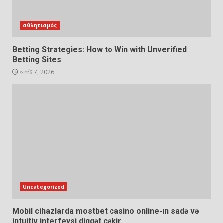
αθλητισμός
Betting Strategies: How to Win with Unverified
Betting Sites
আগস্ট 7, 2026
Uncategorized
Mobil cihazlarda mostbet casino online-ın sadə və
intuitiv interfeysi diqqət çəkir