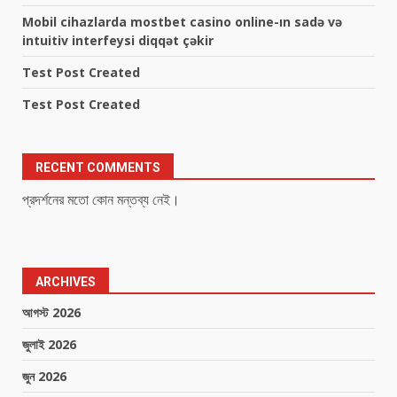
Mobil cihazlarda mostbet casino online-ın sadə və
intuitiv interfeysi diqqət çəkir
Test Post Created
Test Post Created
RECENT COMMENTS
প্রদর্শনের মতো কোন মন্তব্য নেই।
ARCHIVES
আগস্ট 2026
জুলাই 2026
জুন 2026