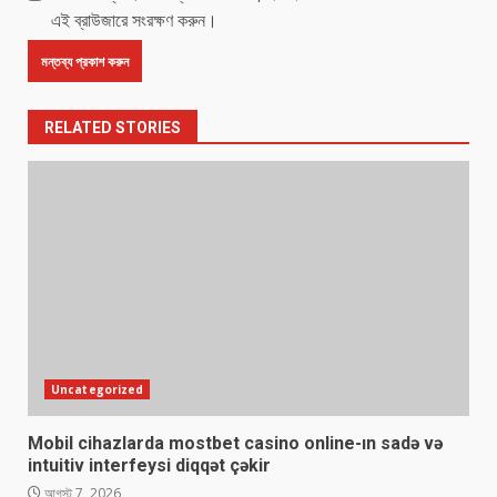
এই ব্রাউজারে সংরক্ষণ করুন।
RELATED STORIES
Uncategorized
Mobil cihazlarda mostbet casino online-ın sadə və
intuitiv interfeysi diqqət çəkir
আগস্ট 7, 2026