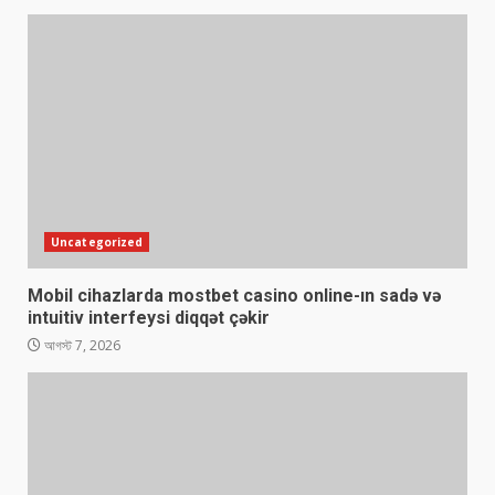
Uncategorized
Mobil cihazlarda mostbet casino online-ın sadə və
intuitiv interfeysi diqqət çəkir
আগস্ট 7, 2026