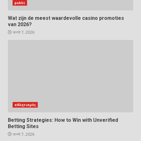
public
Wat zijn de meest waardevolle casino promoties
van 2026?
আগস্ট 7, 2026
αθλητισμός
Betting Strategies: How to Win with Unverified
Betting Sites
আগস্ট 7, 2026