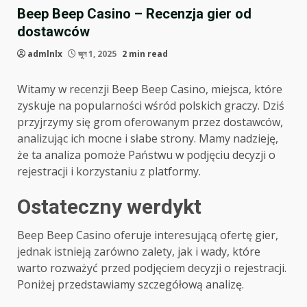
Beep Beep Casino – Recenzja gier od
dostawców
admlnlx
জুন 1, 2025
2 min read
Witamy w recenzji Beep Beep Casino, miejsca, które
zyskuje na popularności wśród polskich graczy. Dziś
przyjrzymy się grom oferowanym przez dostawców,
analizując ich mocne i słabe strony. Mamy nadzieję,
że ta analiza pomoże Państwu w podjęciu decyzji o
rejestracji i korzystaniu z platformy.
Ostateczny werdykt
Beep Beep Casino oferuje interesującą ofertę gier,
jednak istnieją zarówno zalety, jak i wady, które
warto rozważyć przed podjęciem decyzji o rejestracji.
Poniżej przedstawiamy szczegółową analizę.