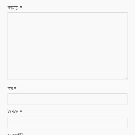
মন্তব্য
*
নাম
*
ইমেইল
*
ওয়েবসাইট