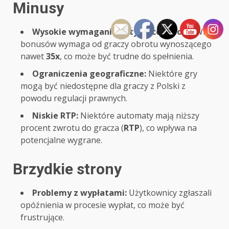
Minusy
Wysokie wymagania dotyczące obrotu:
Wiele
bonusów wymaga od graczy obrotu wynoszącego
nawet
35x
, co może być trudne do spełnienia.
Ograniczenia geograficzne:
Niektóre gry
mogą być niedostępne dla graczy z Polski z
powodu regulacji prawnych.
Niskie RTP:
Niektóre automaty mają niższy
procent zwrotu do gracza (
RTP
), co wpływa na
potencjalne wygrane.
Brzydkie strony
Problemy z wypłatami:
Użytkownicy zgłaszali
opóźnienia w procesie wypłat, co może być
frustrujące.