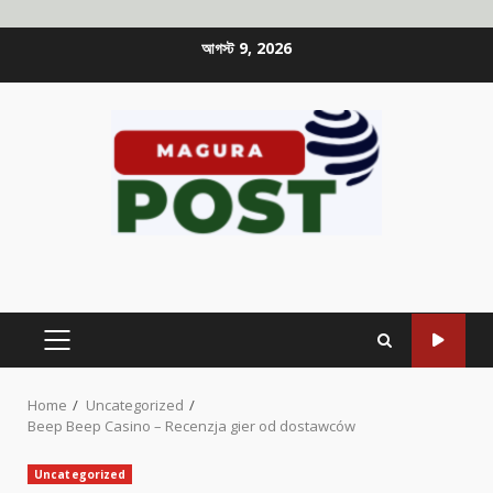
Skip
আগস্ট 9, 2026
to
content
PRIMARY
MENU
Home
Uncategorized
Beep Beep Casino – Recenzja gier od dostawców
Uncategorized