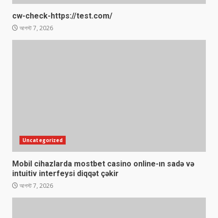
cw-check-https://test.com/
আগস্ট 7, 2026
Uncategorized
Mobil cihazlarda mostbet casino online-ın sadə və
intuitiv interfeysi diqqət çəkir
আগস্ট 7, 2026