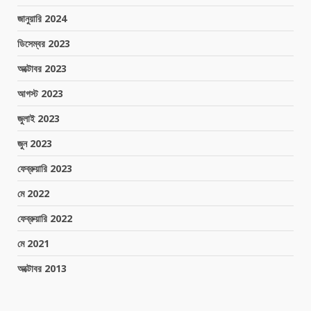
জানুয়ারি 2024
ডিসেম্বর 2023
অক্টোবর 2023
আগস্ট 2023
জুলাই 2023
জুন 2023
ফেব্রুয়ারি 2023
মে 2022
ফেব্রুয়ারি 2022
মে 2021
অক্টোবর 2013