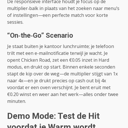
De responsieve interface houdt je focus op de
multiplier‑balk in plaats van het zoeken naar menu’s
of instellingen—een perfecte match voor korte
sessies.
“On‑the‑Go” Scenario
Je staat buiten je kantoor lunchruimte; je telefoon
trilt met een e-mailnotificatie terwijl je wacht. Je
opent Chicken Road, zet een €0.05 inzet in Hard
modus, en drukt op start. Binnen enkele seconden
stapt de kip over de weg—de multiplier stijgt van 1x
naar 4x—en je drukt precies op cash out bij 4x
voordat er een oven verschijnt. Je bent eruit met
€0.20 winst en weer aan het werk—alles onder twee
minuten.
Demo Mode: Test de Hit
voordat je Warm wordt