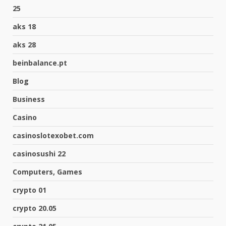
25
aks 18
aks 28
beinbalance.pt
Blog
Business
Casino
casinoslotexobet.com
casinosushi 22
Computers, Games
crypto 01
crypto 20.05