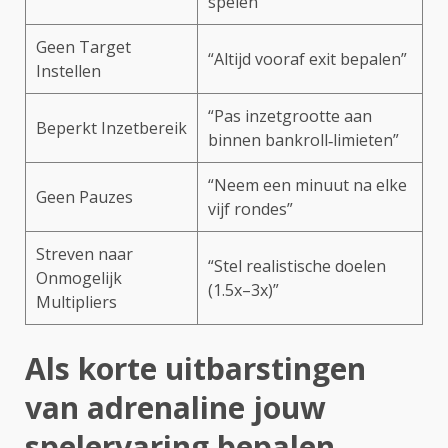
spelen”
Geen Target
“Altijd vooraf exit bepalen”
Instellen
“Pas inzetgrootte aan
Beperkt Inzetbereik
binnen bankroll‑limieten”
“Neem een minuut na elke
Geen Pauzes
vijf rondes”
Streven naar
“Stel realistische doelen
Onmogelijk
(1.5x–3x)”
Multipliers
Als korte uitbarstingen
van adrenaline jouw
spelervaring bepalen,