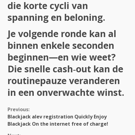
die korte cycli van
spanning en beloning.
Je volgende ronde kan al
binnen enkele seconden
beginnen—en wie weet?
Die snelle cash‑out kan de
routinepauze veranderen
in een onverwachte winst.
Continue
Previous:
Blackjack alev registration Quickly Enjoy
Reading
Blackjack On the internet free of charge!