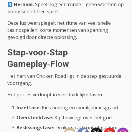
Herhaal.
Speel nog een ronde—geen wachten op
bonussen of free spins.
Deze lus weerspiegelt het ritme van veel snelle
casinospellen: korte momenten van spanning
gevolgd door directe oplossing.
Stap‑voor‑Stap
Gameplay‑Flow
Het hart van Chicken Road ligt in de step‑gestuurde
voortgang.
Het proces verloopt in vier duidelijke fasen:
Inzetfase:
Kies bedrag en moeilijkheidsgraad.
Oversteekfase:
Kip beweegt over het grid.
Beslissingsfase:
Druk op cash out of ga door.