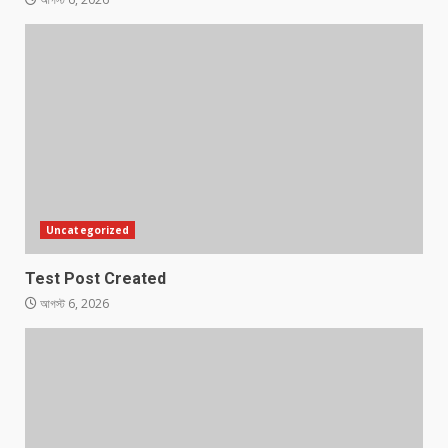
Uncategorized
Test Post Created
আগস্ট 6, 2026