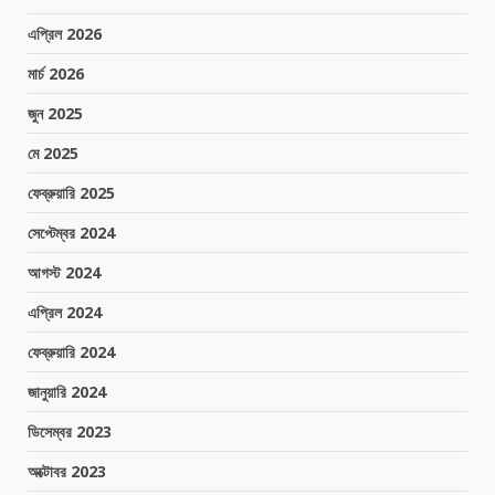
এপ্রিল 2026
মার্চ 2026
জুন 2025
মে 2025
ফেব্রুয়ারি 2025
সেপ্টেম্বর 2024
আগস্ট 2024
এপ্রিল 2024
ফেব্রুয়ারি 2024
জানুয়ারি 2024
ডিসেম্বর 2023
অক্টোবর 2023