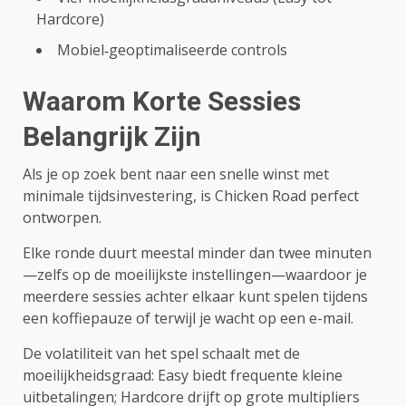
Hardcore)
Mobiel‑geoptimaliseerde controls
Waarom Korte Sessies
Belangrijk Zijn
Als je op zoek bent naar een snelle winst met
minimale tijdsinvestering, is Chicken Road perfect
ontworpen.
Elke ronde duurt meestal minder dan twee minuten
—zelfs op de moeilijkste instellingen—waardoor je
meerdere sessies achter elkaar kunt spelen tijdens
een koffiepauze of terwijl je wacht op een e-mail.
De volatiliteit van het spel schaalt met de
moeilijkheidsgraad: Easy biedt frequente kleine
uitbetalingen; Hardcore drijft op grote multipliers