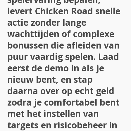
levert Chicken Road snelle
actie zonder lange
wachttijden of complexe
bonussen die afleiden van
puur vaardig spelen. Laad
eerst de demo in als je
nieuw bent, en stap
daarna over op echt geld
zodra je comfortabel bent
met het instellen van
targets en risicobeheer in