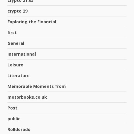
crypto 21.05
crypto 29
Exploring the Financial
first
General
International
Leisure
Literature
Memorable Moments from
motorbooks.co.uk
Post
public
Rolldorado