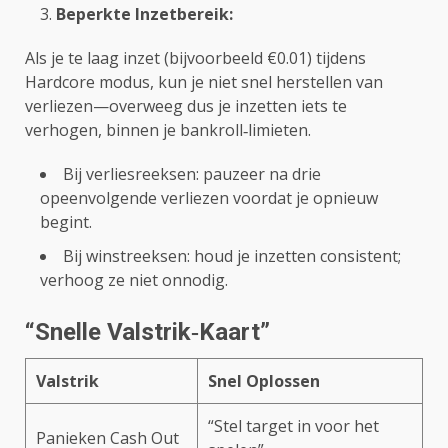
Beperkte Inzetbereik:
Als je te laag inzet (bijvoorbeeld €0.01) tijdens
Hardcore modus, kun je niet snel herstellen van
verliezen—overweeg dus je inzetten iets te
verhogen, binnen je bankroll‑limieten.
Bij verliesreeksen: pauzeer na drie
opeenvolgende verliezen voordat je opnieuw
begint.
Bij winstreeksen: houd je inzetten consistent;
verhoog ze niet onnodig.
“Snelle Valstrik‑Kaart”
Valstrik
Snel Oplossen
“Stel target in voor het
Panieken Cash Out