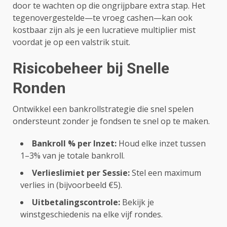
door te wachten op die ongrijpbare extra stap. Het
tegenovergestelde—te vroeg cashen—kan ook
kostbaar zijn als je een lucratieve multiplier mist
voordat je op een valstrik stuit.
Risicobeheer bij Snelle
Ronden
Ontwikkel een bankrollstrategie die snel spelen
ondersteunt zonder je fondsen te snel op te maken.
Bankroll % per Inzet:
Houd elke inzet tussen
1–3% van je totale bankroll.
Verlieslimiet per Sessie:
Stel een maximum
verlies in (bijvoorbeeld €5).
Uitbetalingscontrole:
Bekijk je
winstgeschiedenis na elke vijf rondes.