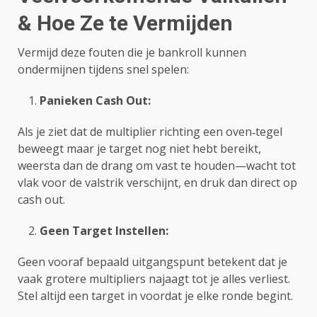
& Hoe Ze te Vermijden
Vermijd deze fouten die je bankroll kunnen
ondermijnen tijdens snel spelen:
Panieken Cash Out:
Als je ziet dat de multiplier richting een oven‑tegel
beweegt maar je target nog niet hebt bereikt,
weersta dan de drang om vast te houden—wacht tot
vlak voor de valstrik verschijnt, en druk dan direct op
cash out.
Geen Target Instellen:
Geen vooraf bepaald uitgangspunt betekent dat je
vaak grotere multipliers najaagt tot je alles verliest.
Stel altijd een target in voordat je elke ronde begint.