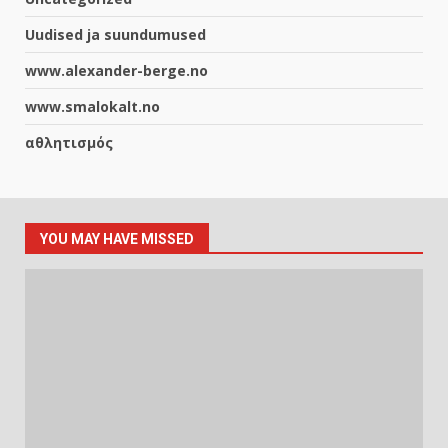
Uudised ja suundumused
www.alexander-berge.no
www.smalokalt.no
αθλητισμός
YOU MAY HAVE MISSED