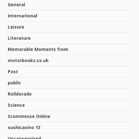
General
International
Leisure
Literature
Memorable Moments from
motorbooks.co.uk
Post
public
Rolldorado
Science
Scommesse Online
sushicasino 13
Uncategorized