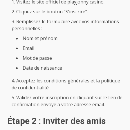
Visitez le site officiel de
playjonny casino
.
Cliquez sur le bouton “S’inscrire”.
Remplissez le formulaire avec vos informations
personnelles :
Nom et prénom
Email
Mot de passe
Date de naissance
Acceptez les conditions générales et la politique
de confidentialité.
Validez votre inscription en cliquant sur le lien de
confirmation envoyé à votre adresse email.
Étape 2 : Inviter des amis