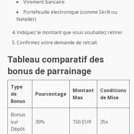
Virement bancaire
Portefeuille électronique (comme Skrill ou
Neteller)
Indiquez le montant que vous souhaitez retirer.
Confirmez votre demande de retrait.
Tableau comparatif des
bonus de parrainage
Type
Montant
Conditions
de
Pourcentage
Max
de Mise
Bonus
Bonus
sur
30%
150 EUR
35x
Dépôt