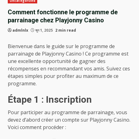
Uncategorized
Comment fonctionne le programme de
parrainage chez Playjonny Casino
admlnlx
জুন 1, 2025
2 min read
Bienvenue dans le guide sur le programme de
parrainage de Playjonny Casino ! Ce programme est
une excellente opportunité de gagner des
récompenses en recommandant vos amis. Suivez ces
étapes simples pour profiter au maximum de ce
programme.
Étape 1 : Inscription
Pour participer au programme de parrainage, vous
devez d’abord créer un compte sur Playjonny Casino.
Voici comment procéder :