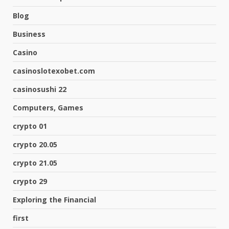
Blog
Business
Casino
casinoslotexobet.com
casinosushi 22
Computers, Games
crypto 01
crypto 20.05
crypto 21.05
crypto 29
Exploring the Financial
first