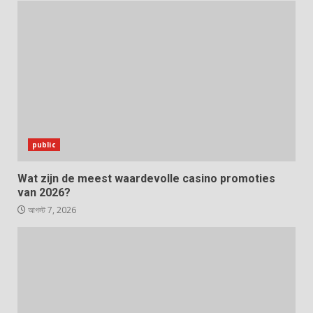
public
Wat zijn de meest waardevolle casino promoties
van 2026?
আগস্ট 7, 2026