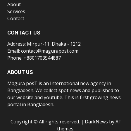
About
Services
Contact
CONTACT US
Address: Mirpur-11, Dhaka - 1212
Email: contact@magurapost.com
Phone: +8801703544887
ABOUT US
Magura posT is an International new agency in
Bangladesh. We collect spot news and published to
our website and youtube. This is first growing news-
portal in Bangladesh.
Copyright © All rights reserved.
|
DarkNews
by AF
themes.