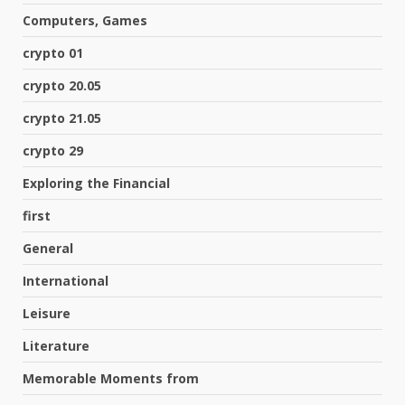
Computers, Games
crypto 01
crypto 20.05
crypto 21.05
crypto 29
Exploring the Financial
first
General
International
Leisure
Literature
Memorable Moments from