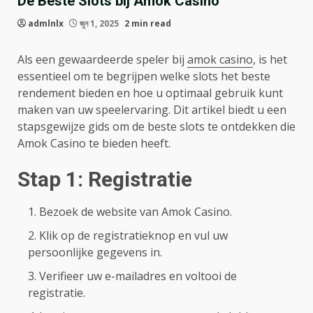
De Beste Slots bij Amok Casino
admlnlx
জুন 1, 2025
2 min read
Als een gewaardeerde speler bij
amok casino
, is het
essentieel om te begrijpen welke slots het beste
rendement bieden en hoe u optimaal gebruik kunt
maken van uw speelervaring. Dit artikel biedt u een
stapsgewijze gids om de beste slots te ontdekken die
Amok Casino te bieden heeft.
Stap 1: Registratie
Bezoek de website van Amok Casino.
Klik op de registratieknop en vul uw
persoonlijke gegevens in.
Verifieer uw e-mailadres en voltooi de
registratie.