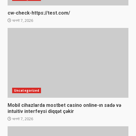
cw-check-https://test.com/
আগস্ট 7, 2026
Uncategorized
Mobil cihazlarda mostbet casino online-ın sadə və
intuitiv interfeysi diqqət çəkir
আগস্ট 7, 2026