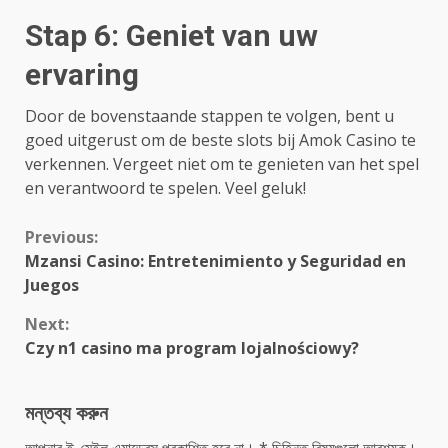
Stap 6: Geniet van uw
ervaring
Door de bovenstaande stappen te volgen, bent u
goed uitgerust om de beste slots bij Amok Casino te
verkennen. Vergeet niet om te genieten van het spel
en verantwoord te spelen. Veel geluk!
Continue
Previous:
Mzansi Casino: Entretenimiento y Seguridad en
Reading
Juegos
Next:
Czy n1 casino ma program lojalnościowy?
মন্তব্য করুন