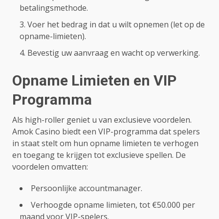
betalingsmethode.
Voer het bedrag in dat u wilt opnemen (let op de
opname-limieten).
Bevestig uw aanvraag en wacht op verwerking.
Opname Limieten en VIP
Programma
Als high-roller geniet u van exclusieve voordelen.
Amok Casino biedt een VIP-programma dat spelers
in staat stelt om hun opname limieten te verhogen
en toegang te krijgen tot exclusieve spellen. De
voordelen omvatten:
Persoonlijke accountmanager.
Verhoogde opname limieten, tot €50.000 per
maand voor VIP-spelers.