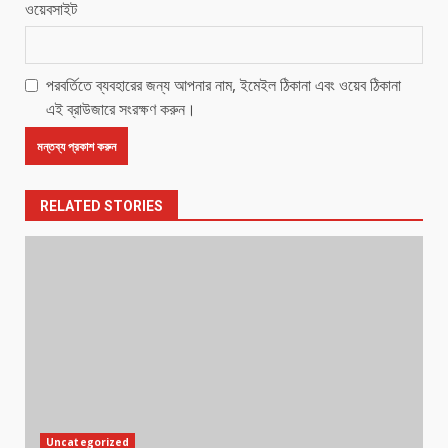
ওয়েবসাইট
পরবর্তিতে ব্যবহারের জন্য আপনার নাম, ইমেইল ঠিকানা এবং ওয়েব ঠিকানা
এই ব্রাউজারে সংরক্ষণ করুন।
RELATED STORIES
Uncategorized