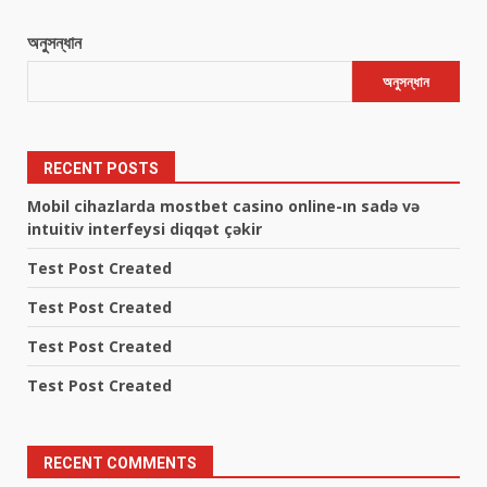
অনুসন্ধান
অনুসন্ধান
RECENT POSTS
Mobil cihazlarda mostbet casino online-ın sadə və
intuitiv interfeysi diqqət çəkir
Test Post Created
Test Post Created
Test Post Created
Test Post Created
RECENT COMMENTS