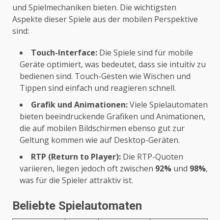
und Spielmechaniken bieten. Die wichtigsten
Aspekte dieser Spiele aus der mobilen Perspektive
sind:
Touch-Interface:
Die Spiele sind für mobile
Geräte optimiert, was bedeutet, dass sie intuitiv zu
bedienen sind. Touch-Gesten wie Wischen und
Tippen sind einfach und reagieren schnell.
Grafik und Animationen:
Viele Spielautomaten
bieten beeindruckende Grafiken und Animationen,
die auf mobilen Bildschirmen ebenso gut zur
Geltung kommen wie auf Desktop-Geräten.
RTP (Return to Player):
Die RTP-Quoten
variieren, liegen jedoch oft zwischen
92%
und
98%
,
was für die Spieler attraktiv ist.
Beliebte Spielautomaten