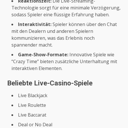
Reaktionszeit:
Die Live-Streaming-
Technologie sorgt für eine minimale Verzögerung,
sodass Spieler eine flüssige Erfahrung haben.
Interaktivität:
Spieler können über den Chat
mit den Dealern und anderen Spielern
kommunizieren, was das Erlebnis noch
spannender macht.
Game-Show-Formate:
Innovative Spiele wie
“Crazy Time” bieten zusätzliche Unterhaltung mit
interaktiven Elementen.
Beliebte Live-Casino-Spiele
Live Blackjack
Live Roulette
Live Baccarat
Deal or No Deal