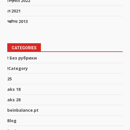
ফেব্রুয়ারি 2022
মে 2021
অক্টোবর 2013
CATEGORIES
! Без рубрики
!Category
25
aks 18
aks 28
beinbalance.pt
Blog