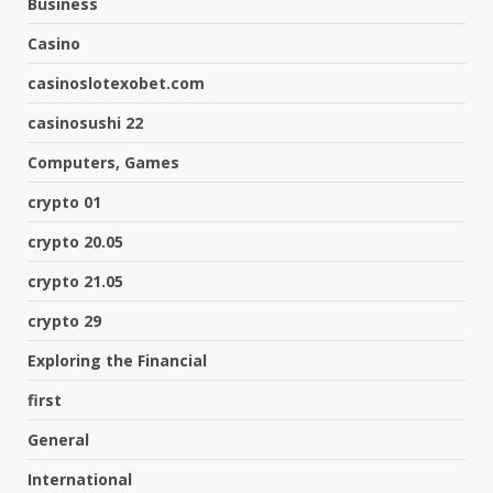
Business
Casino
casinoslotexobet.com
casinosushi 22
Computers, Games
crypto 01
crypto 20.05
crypto 21.05
crypto 29
Exploring the Financial
first
General
International