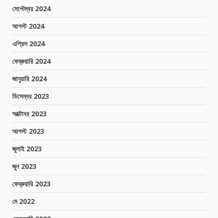
সেপ্টেম্বর 2024
আগস্ট 2024
এপ্রিল 2024
ফেব্রুয়ারি 2024
জানুয়ারি 2024
ডিসেম্বর 2023
অক্টোবর 2023
আগস্ট 2023
জুলাই 2023
জুন 2023
ফেব্রুয়ারি 2023
মে 2022