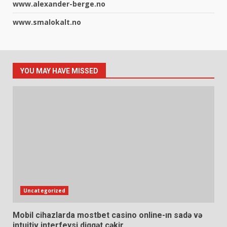
www.alexander-berge.no
www.smalokalt.no
YOU MAY HAVE MISSED
Uncategorized
Mobil cihazlarda mostbet casino online-ın sadə və
intuitiv interfeysi diqqət çəkir