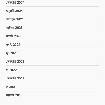
ফেব্রুয়ারি 2024
জানুয়ারি 2024
ডিসেম্বর 2023
অক্টোবর 2023
আগস্ট 2023
জুলাই 2023
জুন 2023
ফেব্রুয়ারি 2023
মে 2022
ফেব্রুয়ারি 2022
মে 2021
অক্টোবর 2013