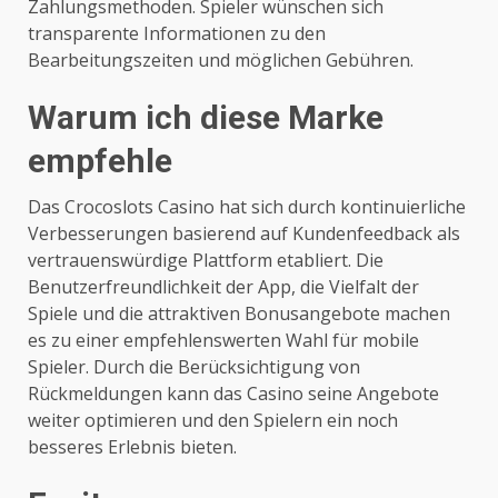
Zahlungsmethoden. Spieler wünschen sich
transparente Informationen zu den
Bearbeitungszeiten und möglichen Gebühren.
Warum ich diese Marke
empfehle
Das Crocoslots Casino hat sich durch kontinuierliche
Verbesserungen basierend auf Kundenfeedback als
vertrauenswürdige Plattform etabliert. Die
Benutzerfreundlichkeit der App, die Vielfalt der
Spiele und die attraktiven Bonusangebote machen
es zu einer empfehlenswerten Wahl für mobile
Spieler. Durch die Berücksichtigung von
Rückmeldungen kann das Casino seine Angebote
weiter optimieren und den Spielern ein noch
besseres Erlebnis bieten.