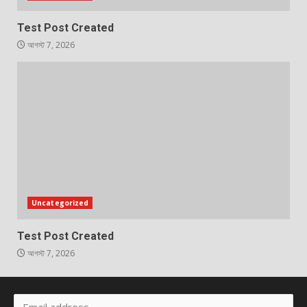
Test Post Created
আগস্ট 7, 2026
Uncategorized
Test Post Created
আগস্ট 7, 2026