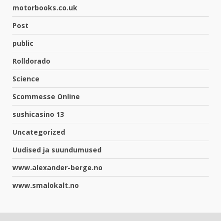
motorbooks.co.uk
Post
public
Rolldorado
Science
Scommesse Online
sushicasino 13
Uncategorized
Uudised ja suundumused
www.alexander-berge.no
www.smalokalt.no