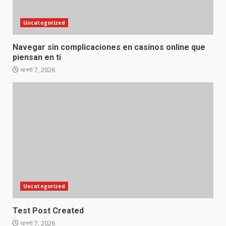
Uncategorized
Navegar sin complicaciones en casinos online que
piensan en ti
আগস্ট 7, 2026
Uncategorized
Test Post Created
আগস্ট 7, 2026