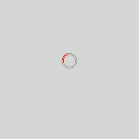
zpieczne”.
– Prawda: Wybierając licencjonowane kasyno,
nych osobowych.
rcza emocji, ale także pozwala na wspólne przeżywanie
estracji, różnorodnym metodom płatności oraz wysokiej
czną i przyjemną rozrywką. Zachęcam do spróbowania swoich
h.
Next
Mybet Casino a jeho různorodost herních možnost
্যক।