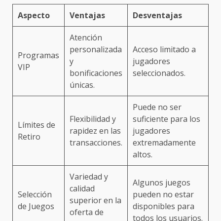
Aspecto
Ventajas
Desventajas
Atención
personalizada
Acceso limitado a
Programas
y
jugadores
VIP
bonificaciones
seleccionados.
únicas.
Puede no ser
Flexibilidad y
suficiente para los
Límites de
rapidez en las
jugadores
Retiro
transacciones.
extremadamente
altos.
Variedad y
Algunos juegos
calidad
Selección
pueden no estar
superior en la
de Juegos
disponibles para
oferta de
todos los usuarios.