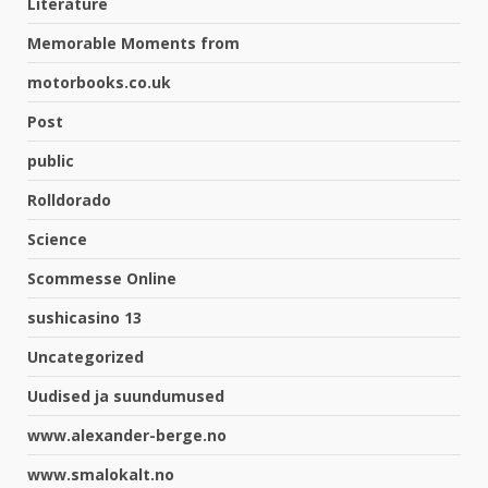
Literature
Memorable Moments from
motorbooks.co.uk
Post
public
Rolldorado
Science
Scommesse Online
sushicasino 13
Uncategorized
Uudised ja suundumused
www.alexander-berge.no
www.smalokalt.no