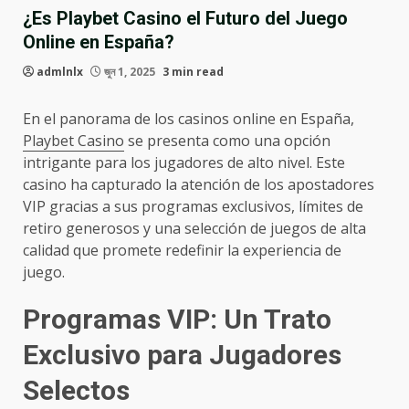
¿Es Playbet Casino el Futuro del Juego
Online en España?
admlnlx
জুন 1, 2025
3 min read
En el panorama de los casinos online en España,
Playbet Casino
se presenta como una opción
intrigante para los jugadores de alto nivel. Este
casino ha capturado la atención de los apostadores
VIP gracias a sus programas exclusivos, límites de
retiro generosos y una selección de juegos de alta
calidad que promete redefinir la experiencia de
juego.
Programas VIP: Un Trato
Exclusivo para Jugadores
Selectos