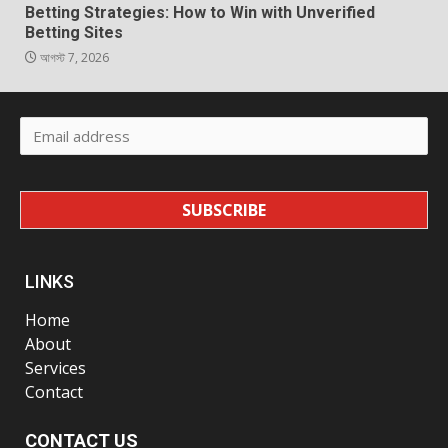
Betting Strategies: How to Win with Unverified
Betting Sites
আগস্ট 7, 2026
SUBSCRIBE
LINKS
Home
About
Services
Contact
CONTACT US