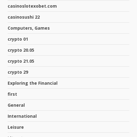
casinoslotexobet.com
casinosushi 22
Computers, Games
crypto 01
crypto 20.05
crypto 21.05
crypto 29
Exploring the Financial
first
General
International
Leisure