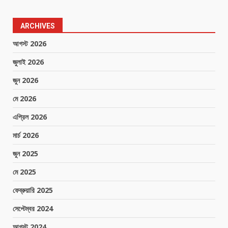
ARCHIVES
আগস্ট 2026
জুলাই 2026
জুন 2026
মে 2026
এপ্রিল 2026
মার্চ 2026
জুন 2025
মে 2025
ফেব্রুয়ারি 2025
সেপ্টেম্বর 2024
আগস্ট 2024