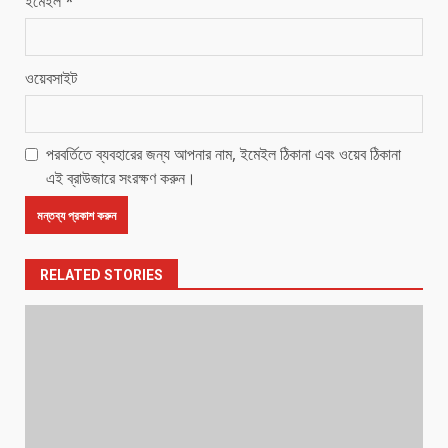
ইমেইল
*
ওয়েবসাইট
পরবর্তিতে ব্যবহারের জন্য আপনার নাম, ইমেইল ঠিকানা এবং ওয়েব ঠিকানা
এই ব্রাউজারে সংরক্ষণ করুন।
RELATED STORIES