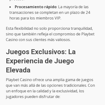
Procesamiento rápido
: La mayoría de las
transacciones se completan en un plazo de 24
horas para los miembros VIP.
Esta flexibilidad no solo proporciona tranquilidad,
sino que también refleja el compromiso de Playbet
Casino con sus clientes más valiosos.
Juegos Exclusivos: La
Experiencia de Juego
Elevada
Playbet Casino ofrece una amplia gama de juegos
que van más allá de las opciones tradicionales. Con
un enfoque en la calidad y la exclusividad, los
jugadores pueden disfrutar de: