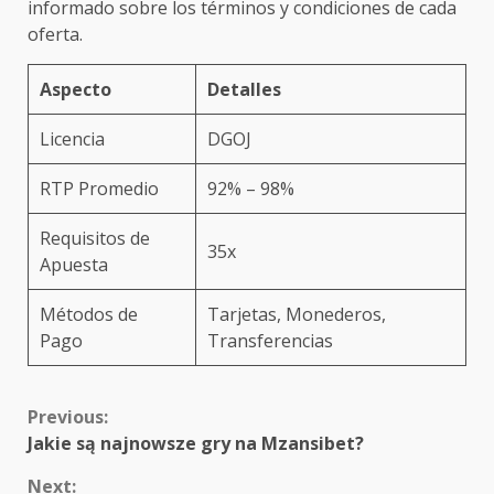
informado sobre los términos y condiciones de cada
oferta.
Aspecto
Detalles
Licencia
DGOJ
RTP Promedio
92% – 98%
Requisitos de
35x
Apuesta
Métodos de
Tarjetas, Monederos,
Pago
Transferencias
Continue
Previous:
Jakie są najnowsze gry na Mzansibet?
Reading
Next: