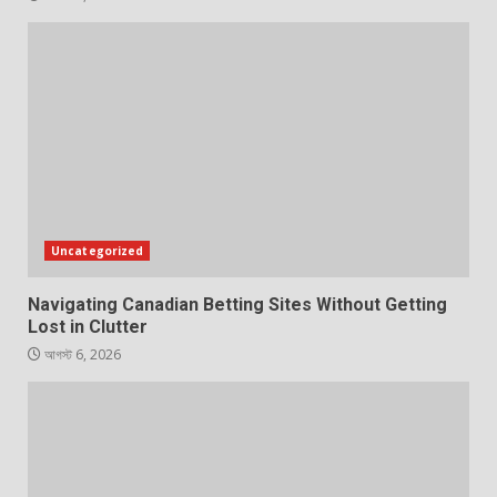
Uncategorized
Navigating Canadian Betting Sites Without Getting
Lost in Clutter
আগস্ট 6, 2026