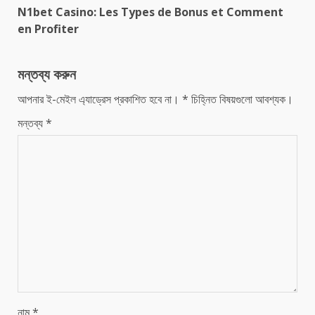
N1bet Casino: Les Types de Bonus et Comment
en Profiter
মন্তব্য করুন
আপনার ই-মেইল এ্যাড্রেস প্রকাশিত হবে না।
*
চিহ্নিত বিষয়গুলো আবশ্যক।
মন্তব্য
*
নাম
*