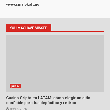
www.smalokalt.no
YOU MAY HAVE MISSED
public
Casino Cripto en LATAM: cómo elegir un sitio
confiable para tus depósitos y retiros
আগস্ট 6, 2026