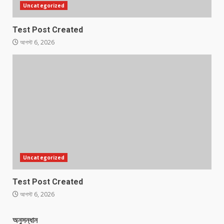
Uncategorized
Test Post Created
আগস্ট 6, 2026
Uncategorized
Test Post Created
আগস্ট 6, 2026
অনুসন্ধান