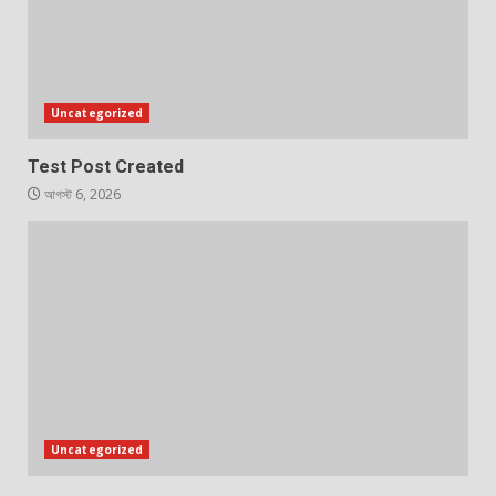
Uncategorized
Test Post Created
আগস্ট 6, 2026
Uncategorized