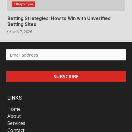
αθλητισμός
Betting Strategies: How to Win with Unverified
Betting Sites
আগস্ট 7, 2026
SUBSCRIBE
LINKS
Home
About
Services
Contact