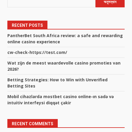
অনুসন্ধান
RECENT POSTS
PantherBet South Africa review: a safe and rewarding
online casino experience
cw-check-https://test.com/
Wat zijn de meest waardevolle casino promoties van
2026?
Betting Strategies: How to Win with Unverified
Betting Sites
Mobil cihazlarda mostbet casino online-ın sadə və
intuitiv interfeysi diqqət çəkir
RECENT COMMENTS