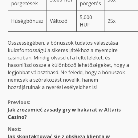
pörgetések
pörgetés
5,000
Hűségbónusz
Változó
25x
HUF
Összességében, a bónuszok tudatos választása
kulcsfontosságú a sikeres játékhoz a myempire
casinoban. Mindig olvasd el a feltételeket, és
hasonlítsd össze a különböző lehetőségeket, hogy a
legjobbat választhasd. Ne feledd, hogy a bónuszok
nemcsak a szórakozást növelik, hanem
hozzájárulnak a nyerési esélyeidhez is!
Continue
Previous:
Jak zrozumieć zasady gry w bakarat w Altaris
Reading
Casino?
Next:
Jak skontaktować się z obsługą klienta w