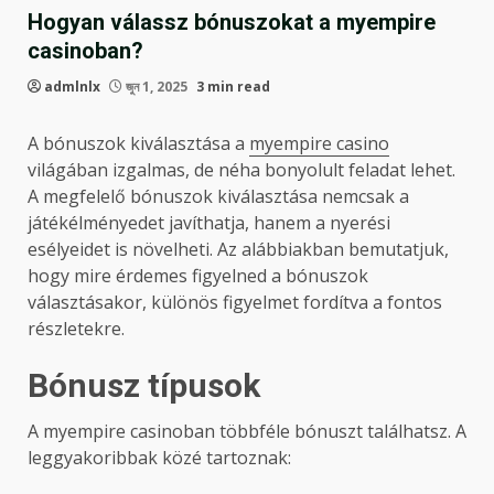
Hogyan válassz bónuszokat a myempire
casinoban?
admlnlx
জুন 1, 2025
3 min read
A bónuszok kiválasztása a
myempire casino
világában izgalmas, de néha bonyolult feladat lehet.
A megfelelő bónuszok kiválasztása nemcsak a
játékélményedet javíthatja, hanem a nyerési
esélyeidet is növelheti. Az alábbiakban bemutatjuk,
hogy mire érdemes figyelned a bónuszok
választásakor, különös figyelmet fordítva a fontos
részletekre.
Bónusz típusok
A myempire casinoban többféle bónuszt találhatsz. A
leggyakoribbak közé tartoznak: