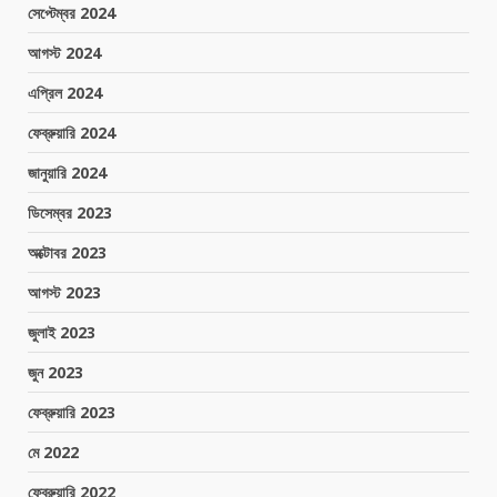
সেপ্টেম্বর 2024
আগস্ট 2024
এপ্রিল 2024
ফেব্রুয়ারি 2024
জানুয়ারি 2024
ডিসেম্বর 2023
অক্টোবর 2023
আগস্ট 2023
জুলাই 2023
জুন 2023
ফেব্রুয়ারি 2023
মে 2022
ফেব্রুয়ারি 2022