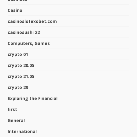
Casino
casinoslotexobet.com
casinosushi 22
Computers, Games
crypto 01
crypto 20.05
crypto 21.05
crypto 29
Exploring the Financial
first
General
International