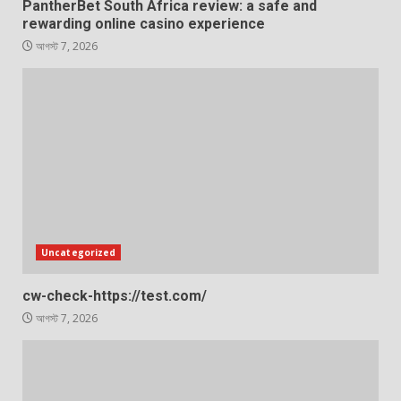
PantherBet South Africa review: a safe and
rewarding online casino experience
আগস্ট 7, 2026
Uncategorized
cw-check-https://test.com/
আগস্ট 7, 2026