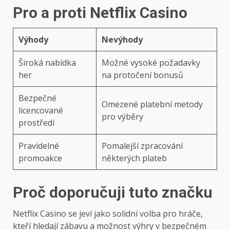
Pro a proti Netflix Casino
Výhody
Nevýhody
Široká nabídka
Možné vysoké požadavky
her
na protočení bonusů
Bezpečné
Omezené platební metody
licencované
pro výběry
prostředí
Pravidelné
Pomalejší zpracování
promoakce
některých plateb
Proč doporučuji tuto značku
Netflix Casino se jeví jako solidní volba pro hráče,
kteří hledají zábavu a možnost výhry v bezpečném