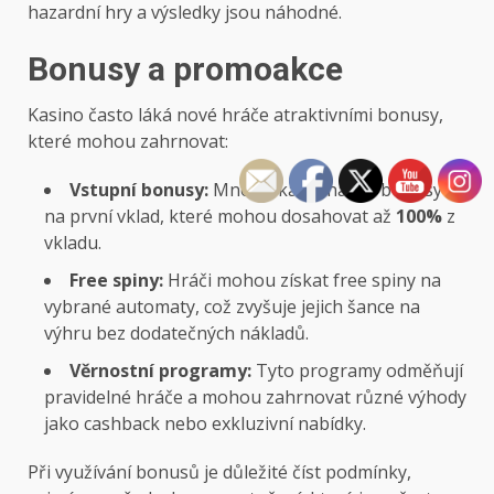
hazardní hry a výsledky jsou náhodné.
Bonusy a promoakce
Kasino často láká nové hráče atraktivními bonusy,
které mohou zahrnovat:
Vstupní bonusy:
Mnoho kasin nabízí bonusy
na první vklad, které mohou dosahovat až
100%
z
vkladu.
Free spiny:
Hráči mohou získat free spiny na
vybrané automaty, což zvyšuje jejich šance na
výhru bez dodatečných nákladů.
Věrnostní programy:
Tyto programy odměňují
pravidelné hráče a mohou zahrnovat různé výhody
jako cashback nebo exkluzivní nabídky.
Při využívání bonusů je důležité číst podmínky,