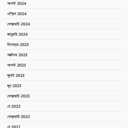
আগস্ট 2024
এপ্রিল 2024
ফেব্রুয়ারি 2024
জানুয়ারি 2024
ডিসেম্বর 2023
অক্টোবর 2023
আগস্ট 2023
জুলাই 2023
জুন 2023
ফেব্রুয়ারি 2023
মে 2022
ফেব্রুয়ারি 2022
মে 2021