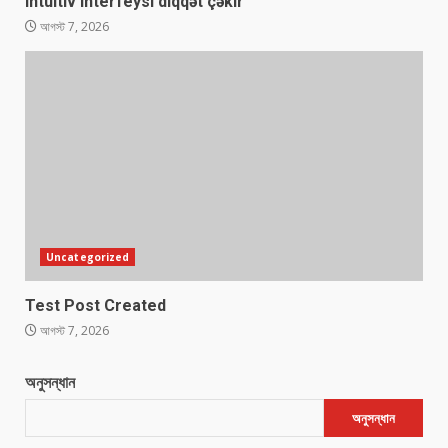
intuitiv interfeysi diqqət çəkir
আগস্ট 7, 2026
Uncategorized
Test Post Created
আগস্ট 7, 2026
অনুসন্ধান
অনুসন্ধান