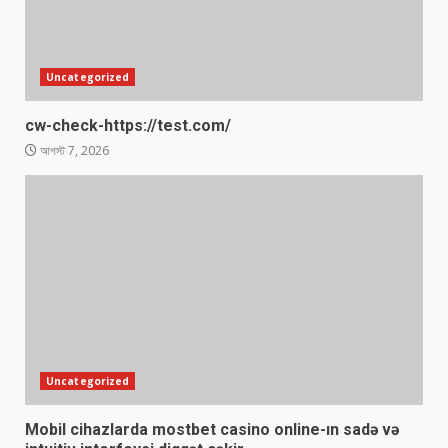
Uncategorized
cw-check-https://test.com/
আগস্ট 7, 2026
Uncategorized
Mobil cihazlarda mostbet casino online-ın sadə və