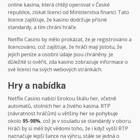
online kasina, která chtějí operovat v České
republice, získat licenci od Ministerstva financí. Tato
licence zajišťuje, že kasino dodržuje přísné
standardy, a tím chrání hráče.
Netflix Casino by mělo prokázat, že je registrováno a
licencováno, což zajišťuje, že hráči mají jistotu, že
jejich peníze a osobní údaje jsou chráněny. Je
důležité si ověřit, zda kasino zobrazuje informace o
své licenci na svých webových stránkách.
Hry a nabídka
Netflix Casino nabízí širokou škálu her, včetně
automatů, stolních her a živého kasina. RTP
(návratnost hráčům) u většiny her se pohybuje
okolo
95-98%
, což je v souladu se standardy v oboru.
Hráči by si měli být vědomi toho, že i když vyšší RTP
naznačuje lepší šance na výhru, stále se jedná o