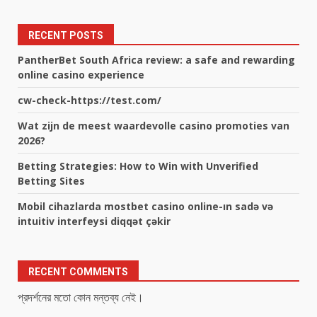
RECENT POSTS
PantherBet South Africa review: a safe and rewarding
online casino experience
cw-check-https://test.com/
Wat zijn de meest waardevolle casino promoties van
2026?
Betting Strategies: How to Win with Unverified
Betting Sites
Mobil cihazlarda mostbet casino online-ın sadə və
intuitiv interfeysi diqqət çəkir
RECENT COMMENTS
প্রদর্শনের মতো কোন মন্তব্য নেই।