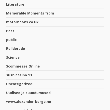
Literature
Memorable Moments from
motorbooks.co.uk
Post
public
Rolldorado
Science
Scommesse Online
sushicasino 13
Uncategorized
Uudised ja suundumused
www.alexander-berge.no