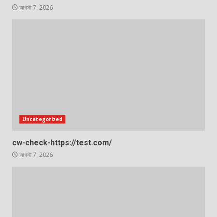
আগস্ট 7, 2026
Uncategorized
cw-check-https://test.com/
আগস্ট 7, 2026