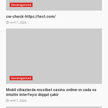
Uncategorized
cw-check-https://test.com/
আগস্ট 7, 2026
Uncategorized
Mobil cihazlarda mostbet casino online-ın sadə və
intuitiv interfeysi diqqət çəkir
আগস্ট 7, 2026