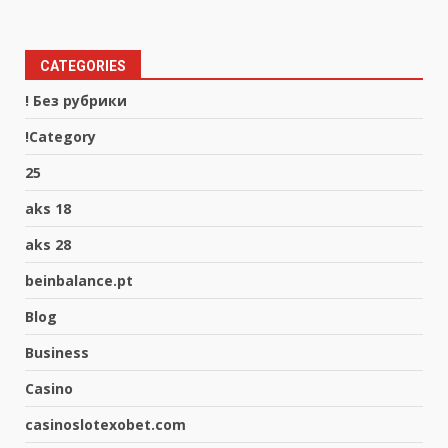
CATEGORIES
! Без рубрики
!Category
25
aks 18
aks 28
beinbalance.pt
Blog
Business
Casino
casinoslotexobet.com