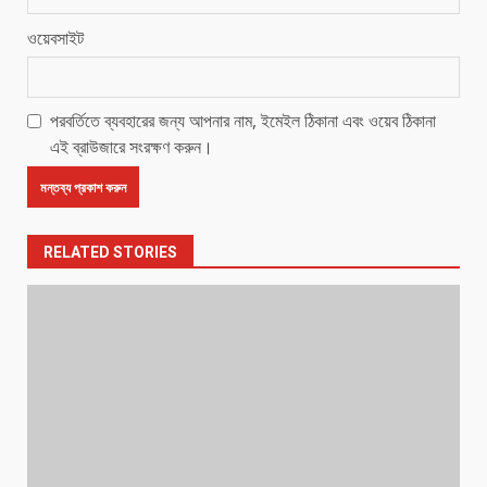
ওয়েবসাইট
পরবর্তিতে ব্যবহারের জন্য আপনার নাম, ইমেইল ঠিকানা এবং ওয়েব ঠিকানা
এই ব্রাউজারে সংরক্ষণ করুন।
RELATED STORIES