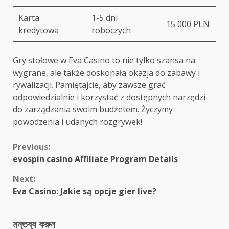
Karta
1-5 dni
15 000 PLN
kredytowa
roboczych
Gry stołowe w Eva Casino to nie tylko szansa na
wygrane, ale także doskonała okazja do zabawy i
rywalizacji. Pamiętajcie, aby zawsze grać
odpowiedzialnie i korzystać z dostępnych narzędzi
do zarządzania swoim budżetem. Życzymy
powodzenia i udanych rozgrywek!
Continue
Previous:
evospin casino Affiliate Program Details
Reading
Next:
Eva Casino: Jakie są opcje gier live?
মন্তব্য করুন