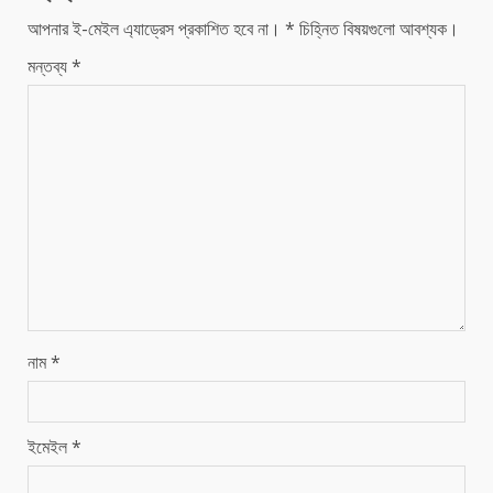
আপনার ই-মেইল এ্যাড্রেস প্রকাশিত হবে না।
*
চিহ্নিত বিষয়গুলো আবশ্যক।
মন্তব্য
*
নাম
*
ইমেইল
*