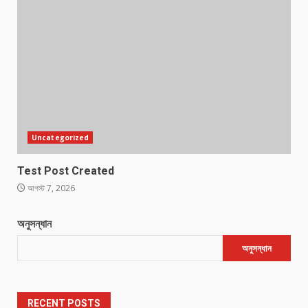
Uncategorized
Test Post Created
আগস্ট 7, 2026
অনুসন্ধান
অনুসন্ধান
RECENT POSTS