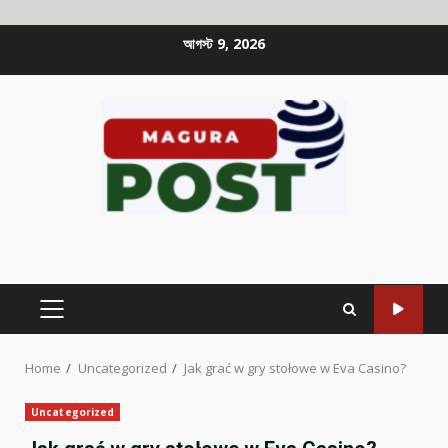
Skip
আগস্ট 9, 2026
to
content
PRIMARY
MENU
Home
Uncategorized
Jak grać w gry stołowe w Eva Casino?
Uncategorized