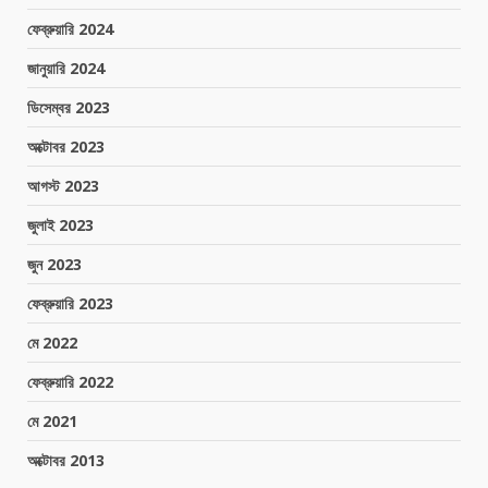
ফেব্রুয়ারি 2024
জানুয়ারি 2024
ডিসেম্বর 2023
অক্টোবর 2023
আগস্ট 2023
জুলাই 2023
জুন 2023
ফেব্রুয়ারি 2023
মে 2022
ফেব্রুয়ারি 2022
মে 2021
অক্টোবর 2013