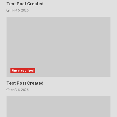
Test Post Created
আগস্ট 6, 2026
Uncategorized
Test Post Created
আগস্ট 6, 2026