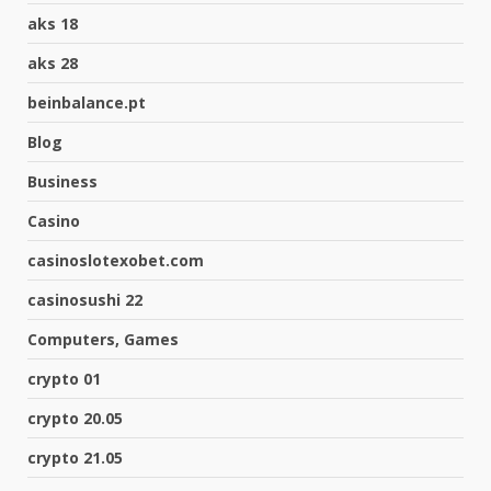
aks 18
aks 28
beinbalance.pt
Blog
Business
Casino
casinoslotexobet.com
casinosushi 22
Computers, Games
crypto 01
crypto 20.05
crypto 21.05