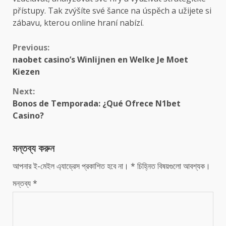
přístupy. Tak zvýšíte své šance na úspěch a užijete si
zábavu, kterou online hraní nabízí.
Continue
Previous:
naobet casino’s Winlijnen en Welke Je Moet
Reading
Kiezen
Next:
Bonos de Temporada: ¿Qué Ofrece N1bet
Casino?
মন্তব্য করুন
আপনার ই-মেইল এ্যাড্রেস প্রকাশিত হবে না।
*
চিহ্নিত বিষয়গুলো আবশ্যক।
মন্তব্য
*