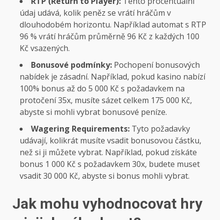
RTP (Return to Player):
Tento procentuální
údaj udává, kolik peněz se vrátí hráčům v
dlouhodobém horizontu. Například automat s RTP
96 % vrátí hráčům průměrně 96 Kč z každých 100
Kč vsazených.
Bonusové podmínky:
Pochopení bonusových
nabídek je zásadní. Například, pokud kasino nabízí
100% bonus až do 5 000 Kč s požadavkem na
protočení 35x, musíte sázet celkem 175 000 Kč,
abyste si mohli vybrat bonusové peníze.
Wagering Requirements:
Tyto požadavky
udávají, kolikrát musíte vsadit bonusovou částku,
než si ji můžete vybrat. Například, pokud získáte
bonus 1 000 Kč s požadavkem 30x, budete muset
vsadit 30 000 Kč, abyste si bonus mohli vybrat.
Jak mohu vyhodnocovat hry