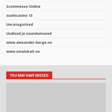
Scommesse Online
sushicasino 13
Uncategorized
Uudised ja suundumused
www.alexander-berge.no
www.smalokalt.no
YOU MAY HAVE MISSED