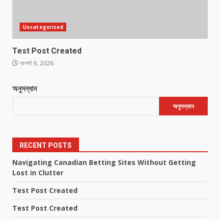
Uncategorized
Test Post Created
আগস্ট 6, 2026
অনুসন্ধান
অনুসন্ধান
RECENT POSTS
Navigating Canadian Betting Sites Without Getting
Lost in Clutter
Test Post Created
Test Post Created