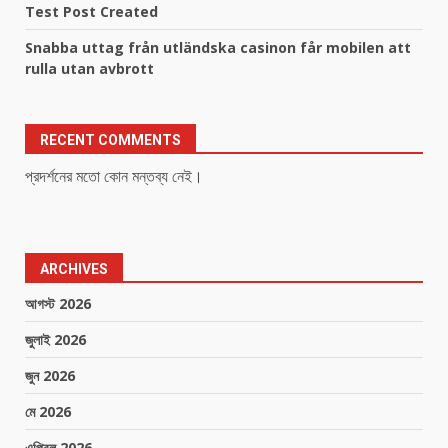
Test Post Created
Snabba uttag från utländska casinon får mobilen att
rulla utan avbrott
RECENT COMMENTS
প্রদর্শনের মতো কোন মন্তব্য নেই।
ARCHIVES
আগস্ট 2026
জুলাই 2026
জুন 2026
মে 2026
এপ্রিল 2026