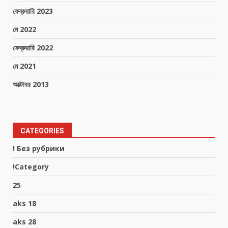
ফেব্রুয়ারি 2023
মে 2022
ফেব্রুয়ারি 2022
মে 2021
অক্টোবর 2013
CATEGORIES
! Без рубрики
!Category
25
aks 18
aks 28