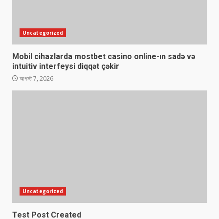
Uncategorized
Mobil cihazlarda mostbet casino online-ın sadə və
intuitiv interfeysi diqqət çəkir
আগস্ট 7, 2026
Uncategorized
Test Post Created