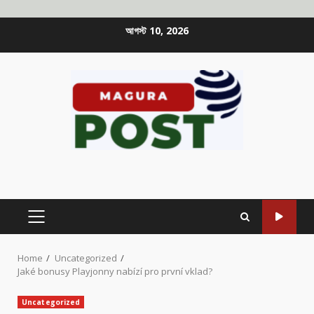
Skip
আগস্ট 10, 2026
to
content
PRIMARY
MENU
Home
Uncategorized
Jaké bonusy Playjonny nabízí pro první vklad?
Uncategorized