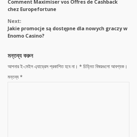
Comment Maximiser vos Offres de Cashback
Reading
chez Europefortune
Next:
Jakie promocje są dostępne dla nowych graczy w
Enomo Casino?
মন্তব্য করুন
আপনার ই-মেইল এ্যাড্রেস প্রকাশিত হবে না।
*
চিহ্নিত বিষয়গুলো আবশ্যক।
মন্তব্য
*