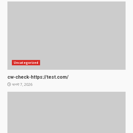
Uncategorized
cw-check-https://test.com/
আগস্ট 7, 2026