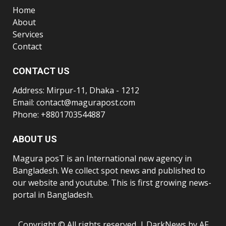
Home
About
Services
Contact
CONTACT US
Address: Mirpur-11, Dhaka - 1212
Email: contact@magurapost.com
Phone: +8801703544887
ABOUT US
Magura posT is an International new agency in
Bangladesh. We collect spot news and published to
our website and youtube. This is first growing news-
portal in Bangladesh.
Copyright © All rights reserved.
|
DarkNews
by AF