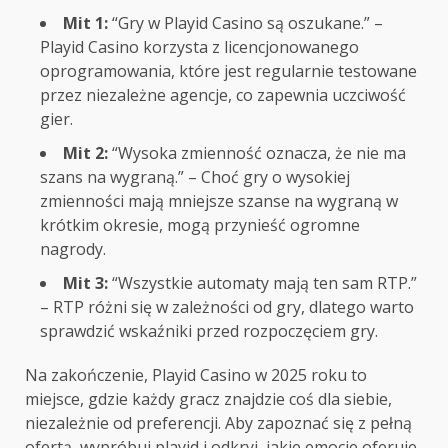
Mit 1:
“Gry w Playid Casino są oszukane.” –
Playid Casino korzysta z licencjonowanego
oprogramowania, które jest regularnie testowane
przez niezależne agencje, co zapewnia uczciwość
gier.
Mit 2:
“Wysoka zmienność oznacza, że nie ma
szans na wygraną.” – Choć gry o wysokiej
zmienności mają mniejsze szanse na wygraną w
krótkim okresie, mogą przynieść ogromne
nagrody.
Mit 3:
“Wszystkie automaty mają ten sam RTP.”
– RTP różni się w zależności od gry, dlatego warto
sprawdzić wskaźniki przed rozpoczęciem gry.
Na zakończenie, Playid Casino w 2025 roku to
miejsce, gdzie każdy gracz znajdzie coś dla siebie,
niezależnie od preferencji. Aby zapoznać się z pełną
ofertą,
wypróbuj playid
i odkryj, jakie emocje oferuje