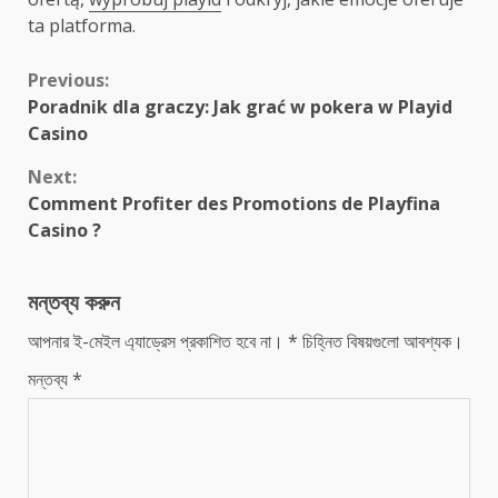
ta platforma.
Continue
Previous:
Poradnik dla graczy: Jak grać w pokera w Playid
Reading
Casino
Next:
Comment Profiter des Promotions de Playfina
Casino ?
মন্তব্য করুন
আপনার ই-মেইল এ্যাড্রেস প্রকাশিত হবে না।
*
চিহ্নিত বিষয়গুলো আবশ্যক।
মন্তব্য
*