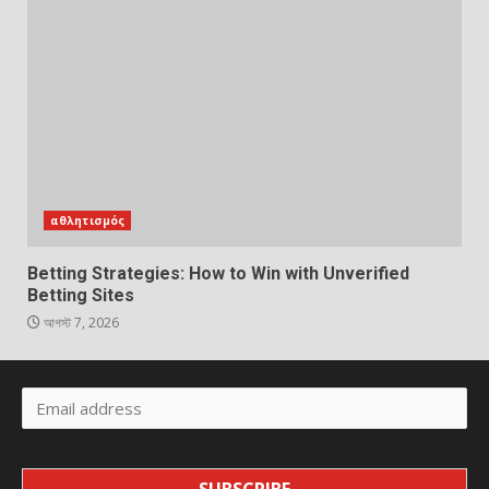
αθλητισμός
Betting Strategies: How to Win with Unverified
Betting Sites
আগস্ট 7, 2026