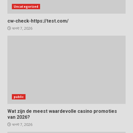
Uncategorized
cw-check-https://test.com/
আগস্ট 7, 2026
public
Wat zijn de meest waardevolle casino promoties
van 2026?
আগস্ট 7, 2026