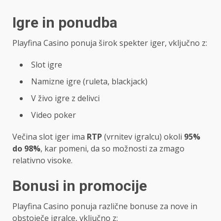
Igre in ponudba
Playfina Casino ponuja širok spekter iger, vključno z:
Slot igre
Namizne igre (ruleta, blackjack)
V živo igre z delivci
Video poker
Večina slot iger ima
RTP
(vrnitev igralcu) okoli
95%
do 98%
, kar pomeni, da so možnosti za zmago
relativno visoke.
Bonusi in promocije
Playfina Casino ponuja različne bonuse za nove in
obstoječe igralce, vključno z: