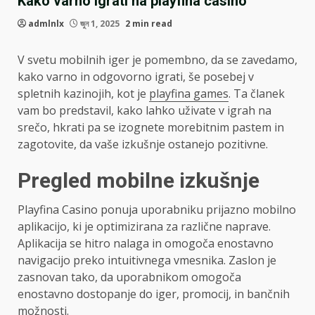
Kako varno igrati na playfina casino
admlnlx
জুন 1, 2025
2 min read
V svetu mobilnih iger je pomembno, da se zavedamo,
kako varno in odgovorno igrati, še posebej v
spletnih kazinojih, kot je
playfina games
. Ta članek
vam bo predstavil, kako lahko uživate v igrah na
srečo, hkrati pa se izognete morebitnim pastem in
zagotovite, da vaše izkušnje ostanejo pozitivne.
Pregled mobilne izkušnje
Playfina Casino ponuja uporabniku prijazno mobilno
aplikacijo, ki je optimizirana za različne naprave.
Aplikacija se hitro nalaga in omogoča enostavno
navigacijo preko intuitivnega vmesnika. Zaslon je
zasnovan tako, da uporabnikom omogoča
enostavno dostopanje do iger, promocij, in bančnih
možnosti.