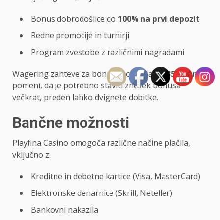
Bonus dobrodošlice do
100% na prvi depozit
Redne promocije in turnirji
Program zvestobe z različnimi nagradami
Wagering zahteve za bonuse so običajno
35x
, kar
pomeni, da je potrebno staviti znesek bonusa
večkrat, preden lahko dvignete dobitke.
Bančne možnosti
Playfina Casino omogoča različne načine plačila,
vključno z:
Kreditne in debetne kartice (Visa, MasterCard)
Elektronske denarnice (Skrill, Neteller)
Bankovni nakazila