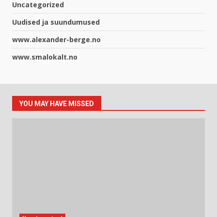
Uncategorized
Uudised ja suundumused
www.alexander-berge.no
www.smalokalt.no
YOU MAY HAVE MISSED