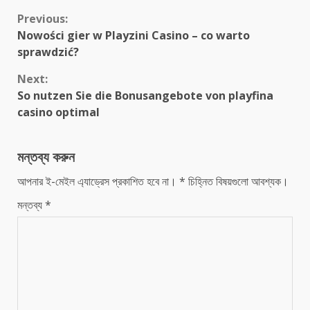
Continue
Previous:
Nowości gier w Playzini Casino – co warto
Reading
sprawdzić?
Next:
So nutzen Sie die Bonusangebote von playfina
casino optimal
মন্তব্য করুন
আপনার ই-মেইল এ্যাড্রেস প্রকাশিত হবে না।
*
চিহ্নিত বিষয়গুলো আবশ্যক।
মন্তব্য
*