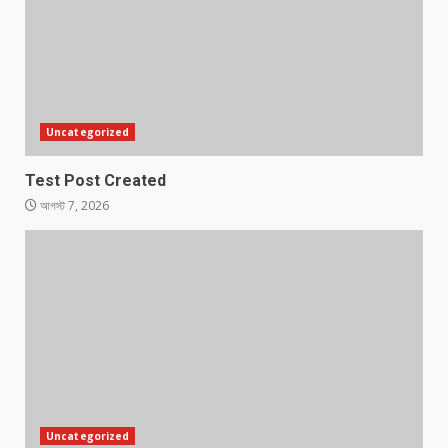
Uncategorized
Test Post Created
আগস্ট 7, 2026
Uncategorized