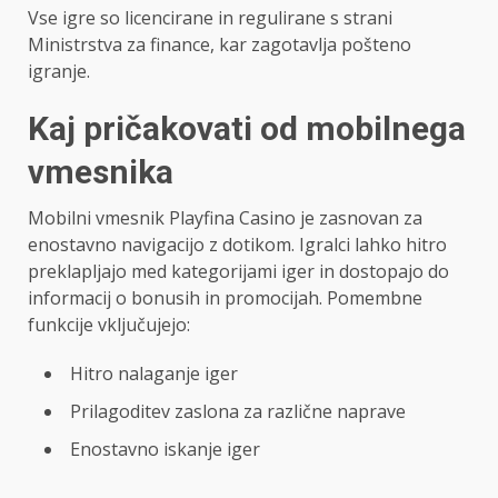
Vse igre so licencirane in regulirane s strani
Ministrstva za finance, kar zagotavlja pošteno
igranje.
Kaj pričakovati od mobilnega
vmesnika
Mobilni vmesnik Playfina Casino je zasnovan za
enostavno navigacijo z dotikom. Igralci lahko hitro
preklapljajo med kategorijami iger in dostopajo do
informacij o bonusih in promocijah. Pomembne
funkcije vključujejo:
Hitro nalaganje iger
Prilagoditev zaslona za različne naprave
Enostavno iskanje iger