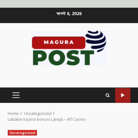
Skip
আগস্ট 6, 2026
to
content
PRIMARY
MENU
Home
Uncategorized
Labākie kazino bonusi Latvijā – Alf Casino
Uncategorized