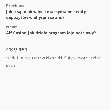
Continue
Previous:
Jakie są minimalne i maksymalne kwoty
Reading
depozytów w allyspin casino?
Next:
Alf Casino: Jak działa program lojalnościowy?
মন্তব্য করুন
আপনার ই-মেইল এ্যাড্রেস প্রকাশিত হবে না।
*
চিহ্নিত বিষয়গুলো আবশ্যক।
মন্তব্য
*