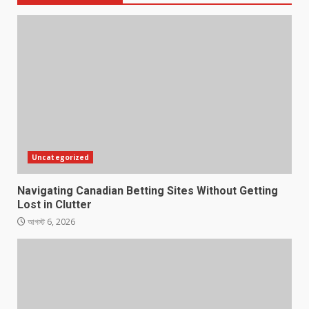
Uncategorized
Navigating Canadian Betting Sites Without Getting
Lost in Clutter
আগস্ট 6, 2026