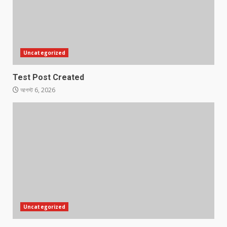
Uncategorized
Test Post Created
আগস্ট 6, 2026
Uncategorized