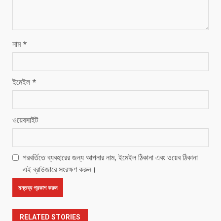
নাম
*
ইমেইল
*
ওয়েবসাইট
পরবর্তিতে ব্যবহারের জন্য আপনার নাম, ইমেইল ঠিকানা এবং ওয়েব ঠিকানা
এই ব্রাউজারে সংরক্ষণ করুন।
RELATED STORIES